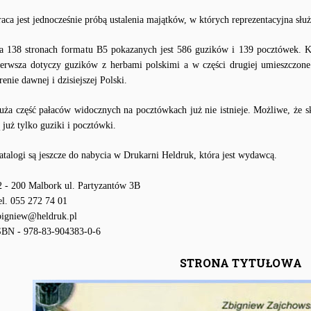
raca jest jednocześnie próbą ustalenia majątków, w których reprezentacyjna służ
a 138 stronach formatu B5 pokazanych jest 586 guzików i 139 pocztówek. Kat
ierwsza dotyczy guzików z herbami polskimi a w części drugiej umieszczon
renie dawnej i dzisiejszej Polski.
uża część pałaców widocznych na pocztówkach już nie istnieje. Możliwe, że 
ą już tylko guziki i pocztówki.
atalogi są jeszcze do nabycia w Drukarni Heldruk, która jest wydawcą.
2 - 200 Malbork ul. Partyzantów 3B
el. 055 272 74 01
bigniew@heldruk.pl
SBN - 978-83-904383-0-6
STRONA TYTUŁOWA