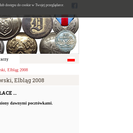
ub dostępu do cookie w Twojej przeglądarce.
arzy
i, Elbląg 2008
ski, Elbląg 2008
CE ...
ełniony dawnymi pocztówkami.