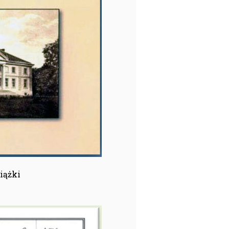
iążki