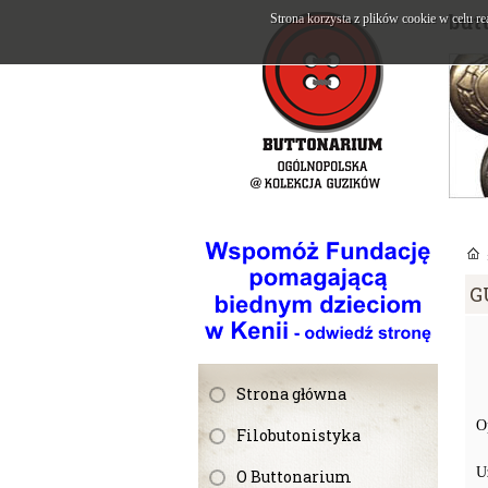
but
Strona korzysta z plików cookie w celu re
G
Strona główna
O
Filobutonistyka
U
O Buttonarium