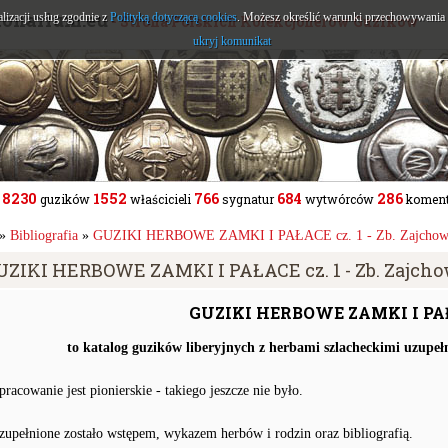
tonarium.eu
alizacji usług zgodnie z
Polityką dotyczącą cookies
. Możesz określić warunki przechowywania l
- Strona Polskich Kolekcjonerów Guzików
ukryj komunikat
8230
1552
766
684
286
guzików
właścicieli
sygnatur
wytwórców
koment
»
Bibliografia
»
GUZIKI HERBOWE ZAMKI I PAŁACE cz. 1 - Zb. Zajchowsk
UZIKI HERBOWE ZAMKI I PAŁACE cz. 1 - Zb. Zajchow
GUZIKI HERBOWE ZAMKI I PAŁA
to katalog guzików liberyjnych z herbami szlacheckimi uzup
pracowanie jest pionierskie - takiego jeszcze nie było.
zupełnione zostało wstępem, wykazem herbów i rodzin oraz bibliografią.