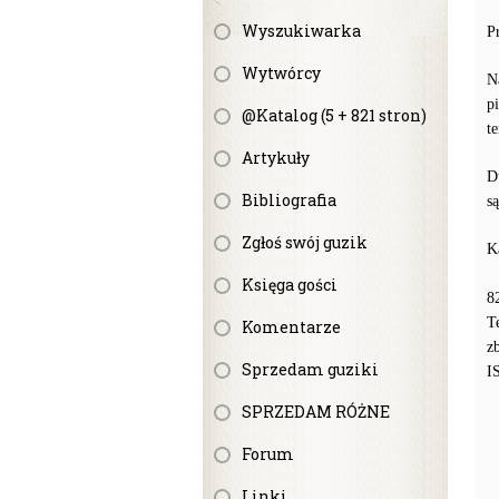
Wyszukiwarka
P
Wytwórcy
N
p
@Katalog (5 + 821 stron)
te
Artykuły
D
Bibliografia
s
Zgłoś swój guzik
K
Księga gości
8
T
Komentarze
z
Sprzedam guziki
I
SPRZEDAM RÓŻNE
Forum
Linki