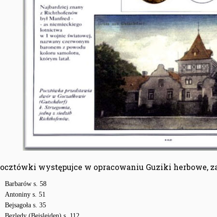
ocztówki występujce w opracowaniu Guziki herbowe, zam
Barbarów s. 58
Antoniny s. 51
Bejsagoła s. 35
Bezledy (Beisleiden) s. 112