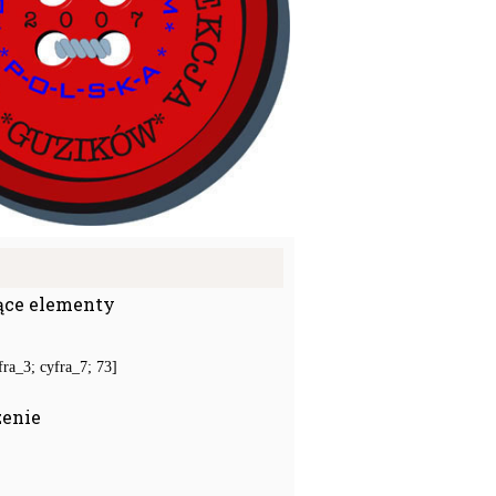
ące elementy
ra_3; cyfra_7; 73]
zenie