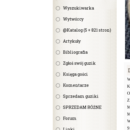
Wyszukiwarka
Wytwórcy
@Katalog (5 + 821 stron)
Artykuły
Bibliografia
Zgłoś swój guzik
Księga gości
W
Komentarze
K
O
Sprzedam guziki
Z
SPRZEDAM RÓŻNE
M
M
Forum
W
S
Linki