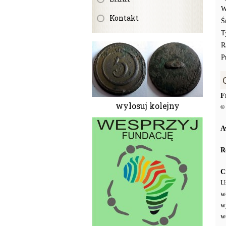
W
Kontakt
Ś
T
R
P
F
wylosuj kolejny
© 
A
R
C
U
w
w
w