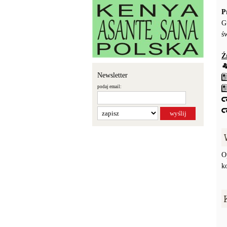
P
G
ś
Ź
Newsletter
podaj email:
O
k