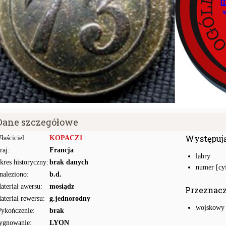
Dane szczegółowe
Występuj
łaściciel:
KOPACZ1
raj:
Francja
labry
kres historyczny:
brak danych
numer [cyf
naleziono:
b.d.
ateriał awersu:
mosiądz
Przeznac
ateriał rewersu:
g.jednorodny
wojskowy
ykończenie:
brak
ygnowanie:
LYON