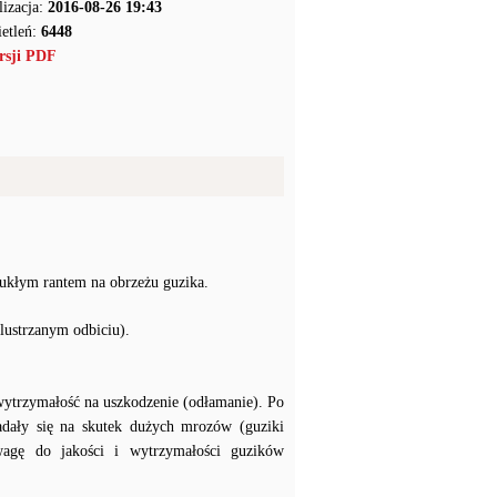
lizacja:
2016-08-26 19:43
etleń:
6448
rsji PDF
pukłym rantem na obrzeżu guzika.
lustrzanym odbiciu).
wytrzymałość na uszkodzenie (odłamanie). Po
adały się na skutek dużych mrozów (guziki
agę do jakości i wytrzymałości guzików