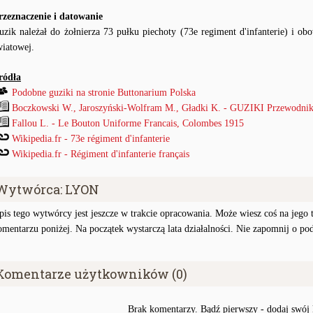
rzeznaczenie i datowanie
uzik należał do żołnierza 73 pułku piechoty (73e regiment d'infanterie) i 
wiatowej.
ródła
Podobne guziki na stronie Buttonarium Polska
Boczkowski W., Jaroszyński-Wolfram M., Gładki K. - GUZIKI Przewodnik
Fallou L. - Le Bouton Uniforme Francais, Colombes 1915
Wikipedia.fr - 73e régiment d'infanterie
Wikipedia.fr - Régiment d'infanterie français
Wytwórca: LYON
pis tego wytwórcy jest jeszcze w trakcie opracowania. Może wiesz coś na jego te
omentarzu poniżej. Na początek wystarczą lata działalności. Nie zapomnij o po
Komentarze użytkowników (0)
Brak komentarzy. Bądź pierwszy - dodaj swój