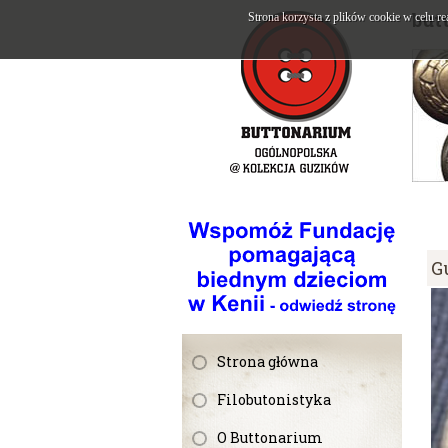
but
Strona korzysta z plików cookie w celu re
G
Strona główna
Filobutonistyka
O Buttonarium