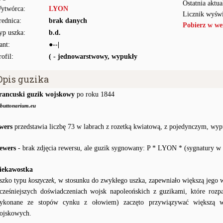
Ostatnia aktua
ytwórca:
LYON
Licznik wyświ
rednica:
brak danych
Pobierz w we
yp uszka:
b.d.
ant:
●--|
rofil:
( - jednowarstwowy, wypukły
Opis guzika
rancuski guzik wojskowy
po roku 1844
buttonarium.eu
wers
przedstawia liczbę 73 w labrach z rozetką kwiatową, z pojedynczym, wy
ewers
- brak zdjęcia rewersu, ale guzik sygnowany: P * LYON * (sygnatury w 
iekawostka
szko typu
koszyczek
, w stosunku do zwykłego uszka, zapewniało większą jego 
cześniejszych doświadczeniach wojsk napoleońskich z guzikami, które rozp
ykonane ze stopów cynku z ołowiem) zaczęto przywiązywać większą w
ojskowych.