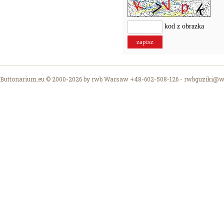
kod z obrazka
Buttonarium.eu © 2000-2026 by rwb Warsaw +48-602-508-126 -
rwbguziki@wp