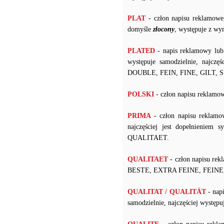
PLAT
- człon napisu reklamowe
domyśle
złocony
, występuje z w
PLATED
- napis reklamowy lub
występuje samodzielnie, najczę
DOUBLE, FEIN, FINE, GILT, 
POLSKI
- człon napisu rekl
PRIMA
- człon napisu reklamo
najczęściej jest dopełnienie
QUALITAET.
QUALITAET
- człon napisu re
BESTE, EXTRA FEINE, FEINE,
QUALITAT / QUALITÄT
- nap
samodzielnie, najczęściej wyst