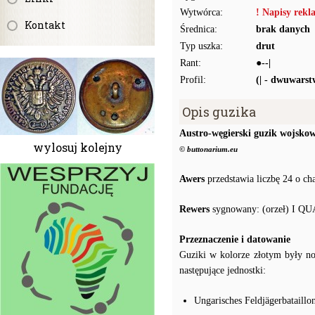
Wytwórca:
! Napisy rek
Kontakt
Średnica:
brak danych
Typ uszka:
drut
Rant:
●--|
Profil:
(| - dwuwars
Opis guzika
Austro-węgierski guzik wojsko
wylosuj kolejny
© buttonarium.eu
Awers
przedstawia liczbę 24 o ch
Rewers
sygnowany: (orzeł) I Q
Przeznaczenie i datowanie
Guziki w kolorze złotym były 
następujące jednostki:
Ungarisches Feldjägerbataillo