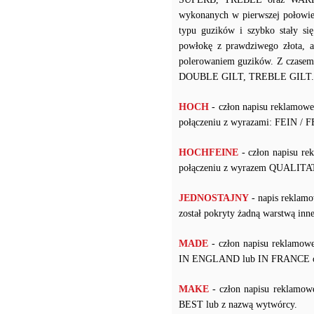
wykonanych w pierwszej połowie
typu guzików i szybko stały s
powłokę z prawdziwego złota, a
polerowaniem guzików. Z czasem 
DOUBLE GILT, TREBLE GILT.
HOCH
- człon napisu reklamow
połączeniu z wyrazami: FEIN /
HOCHFEINE
- człon napisu re
połączeniu z wyrazem QUALIT
JEDNOSTAJNY
- napis reklamo
został pokryty żadną warstwą i
MADE
- człon napisu reklamowe
IN ENGLAND lub IN FRANCE ora
MAKE
- człon napisu reklamow
BEST lub z nazwą wytwórcy.