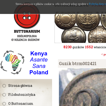
buttonarium.eu
Strona korzysta z plików cookie w celu realizacji usług zgodnie z
Polityką dotyc
- Strona 
8230
1552
guzików
właścicie
< p
Guzik btrm002421
Strona główna
Filobutonistyka
O Buttonarium