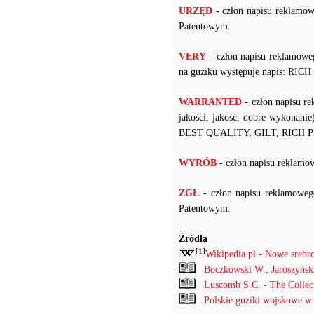
URZĘD
- człon napisu reklamo
Patentowym.
VERY
- człon napisu reklamow
na guziku występuje napis: RI
WARRANTED
- człon napisu r
jakości, jakość, dobre wykonanie
BEST QUALITY, GILT, RICH 
WYRÓB
- człon napisu rekla
ZGŁ
- człon napisu reklamowe
Patentowym.
Źródła
[1]
Wikipedia.pl - Nowe srebr
Boczkowski W., Jaroszyńs
Luscomb S.C. - The Collec
Polskie guziki wojskowe w