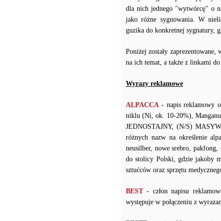
dla nich jednego "wytwórcę" o n
jako różne sygnowania. W niel
guzika do konkretnej sygnatury,
Poniżej zostały zaprezentowane, 
na ich temat, a także z linkami d
Wyrazy reklamowe
ALPACCA
- napis reklamowy o
niklu (Ni, ok. 10-20%), Manganu
JEDNOSTAJNY, (N/S) MASYWNY 
różnych nazw na określenie alpak
neusilber, nowe srebro, pakfong,
do stolicy Polski, gdzie jakoby 
sztućców oraz sprzętu medyczneg
BEST
- człon napisu reklamow
występuje w połączeniu z wy