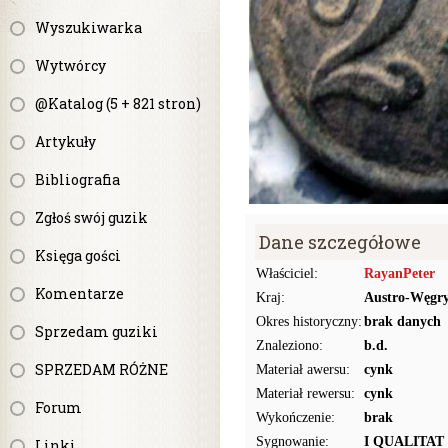
Wyszukiwarka
Wytwórcy
@Katalog (5 + 821 stron)
Artykuły
Bibliografia
Zgłoś swój guzik
Dane szczegółowe
Księga gości
Właściciel:
RayanPeter
Komentarze
Kraj:
Austro-Węgr
Okres historyczny:
brak danych
Sprzedam guziki
Znaleziono:
b.d.
SPRZEDAM RÓŻNE
Materiał awersu:
cynk
Materiał rewersu:
cynk
Forum
Wykończenie:
brak
Sygnowanie:
I QUALITAT
Linki