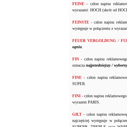
FEINE
- człon napisu reklamo
wyrazami: HOCH (skrót od H
FEINSTE
- człon napisu rekla
występuje w połączeniu z wyr
FEUER VERGOLDUNG / F
ogniu
.
FIN
- człon napisu reklamoweg
oznacza
najprzedniejszy / wyborn
FINE
- człon napisu reklamowe
SUPER.
FINI
- człon napisu reklamowego
wyrazem PARIS.
GILT
- człon napisu reklamowe
najczęściej występuje w po
SUPERB, TREBLE oraz WARRANT