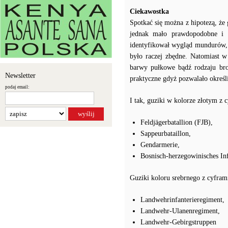
Ciekawostka
Spotkać się można z hipotezą, że
jednak mało prawdopodobne i n
identyfikował wygląd mundurów, 
było raczej zbędne. Natomiast w
barwy pułkowe bądź rodzaju bro
Newsletter
praktyczne gdyż pozwalało określi
podaj email:
I tak, guziki w kolorze złotym z c
Feldjägerbatallion (FJB),
Sappeurbataillon,
Gendarmerie,
Bosnisch-herzegowinisches Inf
Guziki koloru srebrnego z cyfram
Landwehrinfanterieregiment,
Landwehr-Ulanenregiment,
Landwehr-Gebirgstruppen