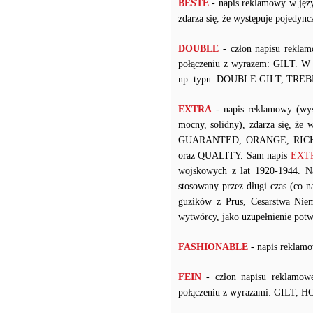
BESTE
- napis reklamowy w języ
zdarza się, że występuje pojedy
DOUBLE
- człon napisu reklam
połączeniu z wyrazem: GILT. W p
np. typu: DOUBLE GILT, TREB
EXTRA
- napis reklamowy (wys
mocny, solidny), zdarza się, że
GUARANTED, ORANGE, RICH
oraz QUALITY. Sam napis
EXTRA
wojskowych z lat 1920-1944. 
stosowany przez długi czas (co
guzików z Prus, Cesarstwa Niem
wytwórcy, jako uzupełnienie potw
FASHIONABLE
- napis reklamo
FEIN
- człon napisu reklamow
połączeniu z wyrazami: GILT, 