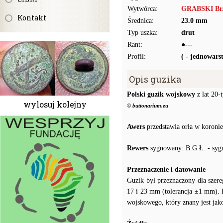
Wytwórca:
GRABSKI Br.
Kontakt
Średnica:
23.0 mm
Typ uszka:
drut
Rant:
●---
Profil:
( - jednowar
Opis guzika
Polski guzik wojskowy
z lat 20
wylosuj kolejny
© buttonarium.eu
Awers
przedstawia orła w koronie
Rewers
sygnowany: B.G.Ł. - sygna
Przeznaczenie i datowanie
Guzik był przeznaczony dla szer
17 i 23 mm (tolerancja ±1 mm).
wojskowego, który znany jest ja