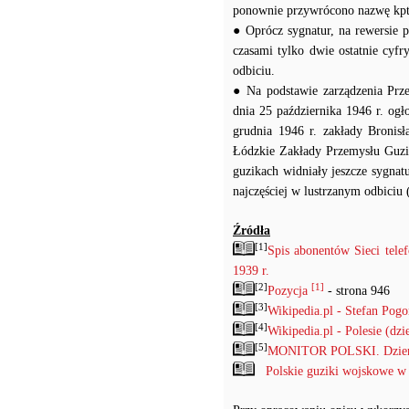
ponownie przywrócono nazwę kp
● Oprócz sygnatur, na rewersie p
czasami tylko dwie ostatnie cyf
odbiciu.
● Na podstawie zarządzenia Prz
dnia 25 października 1946 r. og
grudnia 1946 r. zakłady Bronis
Łódzkie Zakłady Przemysłu Guzik
guzikach widniały jeszcze sygna
najczęściej w lustrzanym odbiciu 
Źródła
[1]
Spis abonentów Sieci tel
1939 r.
[2]
[1]
Pozycja
- strona 946
[3]
Wikipedia.pl - Stefan Pog
[4]
Wikipedia.pl - Polesie (dzi
[5]
MONITOR POLSKI. Dzienni
Polskie guziki wojskowe w