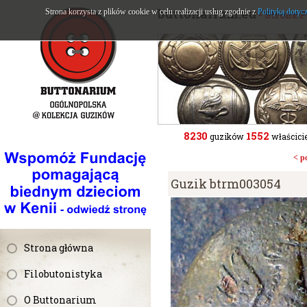
buttonarium.eu
Strona korzysta z plików cookie w celu realizacji usług zgodnie z
Polityką dotyc
- Strona 
8230
1552
guzików
właścicie
< p
Guzik btrm003054
Strona główna
Filobutonistyka
O Buttonarium