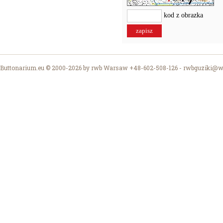
kod z obrazka
Buttonarium.eu © 2000-2026 by rwb Warsaw +48-602-508-126 -
rwbguziki@wp