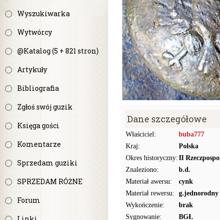
Wyszukiwarka
Wytwórcy
@Katalog (5 + 821 stron)
Artykuły
Bibliografia
Zgłoś swój guzik
Dane szczegółowe
Księga gości
Właściciel:
buba777
Komentarze
Kraj:
Polska
Okres historyczny:
II Rzeczpospo
Sprzedam guziki
Znaleziono:
b.d.
SPRZEDAM RÓŻNE
Materiał awersu:
cynk
Materiał rewersu:
g.jednorodny
Forum
Wykończenie:
brak
Sygnowanie:
BGŁ
Linki