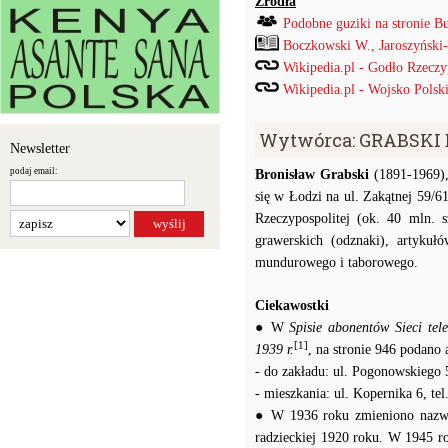
Źródła
Podobne guziki na stronie B
Boczkowski W., Jaroszyński
Wikipedia.pl - Godło Rzeczyp
Wikipedia.pl - Wojsko Polski
Wytwórca: GRABSKI B
Newsletter
podaj email:
Bronisław Grabski
(1891-1969),
się w Łodzi na ul. Zakątnej 59/
Rzeczypospolitej (ok. 40 mln. s
grawerskich (odznaki), artykuł
mundurowego i taborowego.
Ciekawostki
● W
Spisie abonentów Sieci te
[1]
1939 r.
, na stronie 946 podano
- do zakładu: ul. Pogonowskiego 5
- mieszkania: ul. Kopernika 6, tel
● W 1936 roku zmieniono nazwę 
radzieckiej 1920 roku. W 1945 r