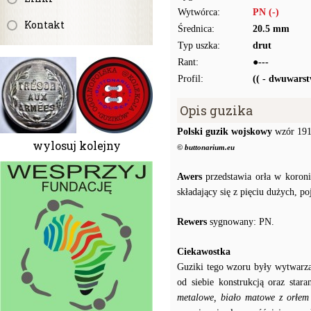
Wytwórca:
PN (-)
Kontakt
Średnica:
20.5 mm
Typ uszka:
drut
Rant:
●---
Profil:
(( - dwuwars
Opis guzika
Polski guzik wojskowy
wzór 1917
wylosuj kolejny
© buttonarium.eu
Awers
przedstawia orła w koronie
składający się z pięciu dużych, p
Rewers
sygnowany: PN.
Ciekawostka
Guziki tego wzoru były wytwarzan
od siebie konstrukcją oraz sta
metalowe, biało matowe z orłem