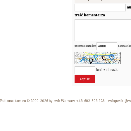
au
treść komentarza
pozostało znaków:
napisałeś 
kod z obrazka
Buttonarium.eu © 2000-2026 by rwb Warsaw +48-602-508-126 -
rwbguziki@wp