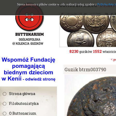
buttonarium.eu
Strona korzysta z plików cookie w celu realizacji usług zgodnie z
Polityką dotyc
- Strona 
8230
1552
guzików
właścicie
< p
Guzik btrm003790
Strona główna
Filobutonistyka
O Buttonarium