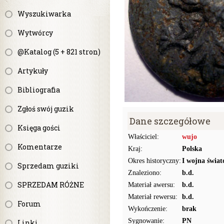
Wyszukiwarka
Wytwórcy
@Katalog (5 + 821 stron)
Artykuły
Bibliografia
Zgłoś swój guzik
Dane szczegółowe
Księga gości
Właściciel:
wujo
Komentarze
Kraj:
Polska
Okres historyczny:
I wojna świat
Sprzedam guziki
Znaleziono:
b.d.
SPRZEDAM RÓŻNE
Materiał awersu:
b.d.
Materiał rewersu:
b.d.
Forum
Wykończenie:
brak
Sygnowanie:
PN
Linki