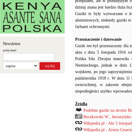
przepisami, ale w późniejszym 
dzisiaj znana jest bardzo duża l
Guziki te były wytwarzane o ś
aluminiowych, niekiedy guziki t
farbami ochronnymi.
Przeznaczenie i datowanie
Newsletter
Guzik ten był przeznaczony dla ż
podaj email:
aktu z dnia 5 listopada 1916 ro
Polska Siła Zbrojna stanowiła
Niemieckiego, jednak w dniu 12
wojskiem, po jego zaprzysiężeniu
października 1918 r. W dniu 11 
zwierzchniej, w zakresie obe
niepodległości szybko wprowadzo
Źródła
Podobne guziki na stronie B
Boczkowski W., Jaroszyński
Wikipedia.pl - Akt 5 listopad
Wikipedia.pl - Armia Cesars