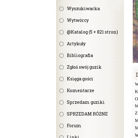
Wyszukiwarka
Wytwórcy
@Katalog (5 + 821 stron)
Artykuły
Bibliografia
Zgłoś swój guzik
Księga gości
W
Komentarze
K
O
Sprzedam guziki
h
SPRZEDAM RÓŻNE
Z
M
Forum
M
W
Linki