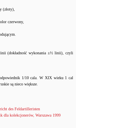
y (złoty),
olor czerwony,
rodującym.
nii (dokładność wykonania ±½ linii), czyli
i odpowiednik 1/10 cala. W XIX wieku 1 cal
ruskie są nieco większe.
icht des Feldartilleristen
k dla kolekcjonerów, Warszawa 1999