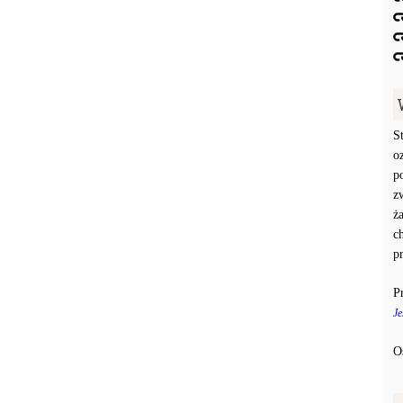
S
o
p
z
ż
c
p
P
Je
O