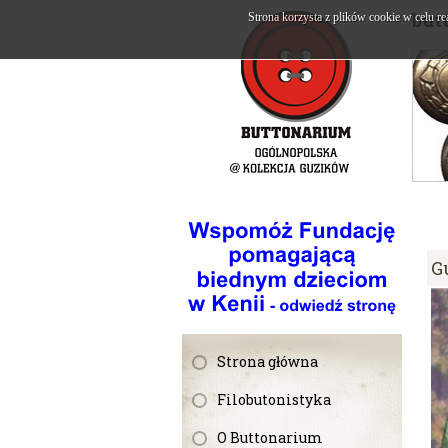
but
Strona korzysta z plików cookie w celu re
G
Strona główna
Filobutonistyka
O Buttonarium