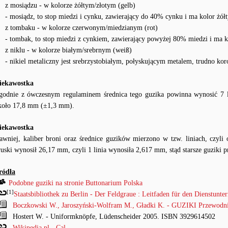
z mosiądzu - w kolorze żółtym/złotym (gelb)
- mosiądz, to stop miedzi i cynku, zawierający do 40% cynku i ma kolor żółt
z tombaku - w kolorze czerwonym/miedzianym (rot)
- tombak, to stop miedzi z cynkiem, zawierający powyżej 80% miedzi i ma k
z niklu - w kolorze białym/srebrnym (weiß)
- nikiel metaliczny jest srebrzystobiałym, połyskującym metalem, trudno ko
iekawostka
godnie z ówczesnym regulaminem średnica tego guzika powinna wynosić 7 li
koło 17,8 mm (±1,3 mm).
iekawostka
awniej, kaliber broni oraz średnice guzików mierzono w tzw. liniach, czyl
ruski wynosił 26,17 mm, czyli 1 linia wynosiła 2,617 mm, stąd starsze guziki p
ródła
Podobne guziki na stronie Buttonarium Polska
[1]
Staatsbibliothek zu Berlin - Der Feldgraue : Leitfaden für den Dienstunterr
Boczkowski W., Jaroszyński-Wolfram M., Gładki K. - GUZIKI Przewodni
Hostert W. - Uniformknöpfe, Lüdenscheider 2005. ISBN 3929614502
Wikipedia.pl - Cal