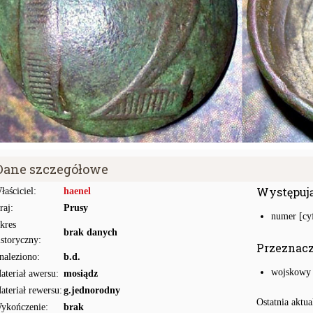
Dane szczegółowe
Występuj
łaściciel:
haenel
raj:
Prusy
numer [cyf
kres
brak danych
istoryczny:
Przeznac
naleziono:
b.d.
wojskowy
ateriał awersu:
mosiądz
ateriał rewersu:
g.jednorodny
Ostatnia aktua
ykończenie:
brak