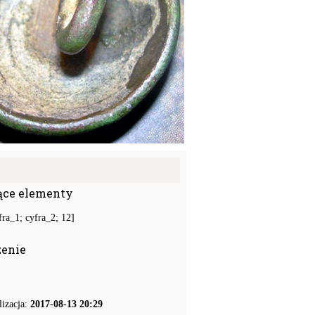
ące elementy
ra_1; cyfra_2; 12]
zenie
lizacja:
2017-08-13 20:29