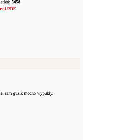
etleń:
5458
rsji PDF
tle, sam guzik mocno wypukły.