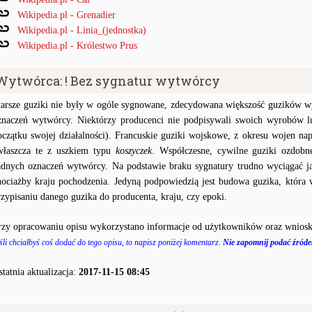
Wikipedia.pl - Grenadier
Wikipedia.pl - Linia_(jednostka)
Wikipedia.pl - Królestwo Prus
Wytwórca: ! Bez sygnatur wytwórcy
tarsze guziki nie były w ogóle sygnowane, zdecydowana większość guzików wy
znaczeń wytwórcy. Niektórzy producenci nie podpisywali swoich wyrobów lu
oczątku swojej działalności). Francuskie guziki wojskowe, z okresu wojen na
właszcza te z uszkiem typu
koszyczek
. Współczesne, cywilne guziki ozdobn
adnych oznaczeń wytwórcy. Na podstawie braku sygnatury trudno wyciągać j
hociażby kraju pochodzenia. Jedyną podpowiedzią jest budowa guzika, któr
rzypisaniu danego guzika do producenta, kraju, czy epoki.
rzy opracowaniu opisu wykorzystano informacje od użytkowników oraz wniosk
śli chciałbyś coś dodać do tego opisu, to napisz poniżej komentarz.
Nie zapomnij podać źródeł
statnia aktualizacja:
2017-11-15 08:45