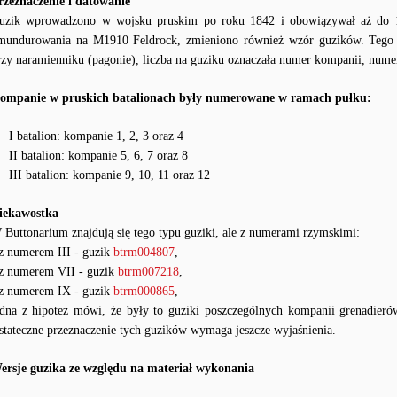
rzeznaczenie i datowanie
uzik wprowadzono w wojsku pruskim po roku 1842 i obowiązywał aż do 1
mundurowania na M1910 Feldrock, zmieniono również wzór guzików. Tego t
rzy naramienniku (pagonie), liczba na guziku oznaczała numer kompanii, num
ompanie w pruskich batalionach były numerowane w ramach pułku:
I batalion: kompanie 1, 2, 3 oraz 4
II batalion: kompanie 5, 6, 7 oraz 8
III batalion: kompanie 9, 10, 11 oraz 12
iekawostka
 Buttonarium znajdują się tego typu guziki, ale z numerami rzymskimi:
 z numerem III - guzik
btrm004807
,
 z numerem VII - guzik
btrm007218
,
 z numerem IX - guzik
btrm000865
,
edna z hipotez mówi, że były to guziki poszczególnych kompanii grenadier
stateczne przeznaczenie tych guzików wymaga jeszcze wyjaśnienia.
ersje guzika ze względu na materiał wykonania