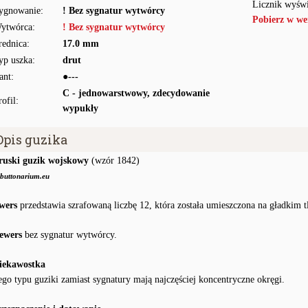
Licznik wyświ
ygnowanie:
! Bez sygnatur wytwórcy
Pobierz w we
ytwórca:
! Bez sygnatur wytwórcy
rednica:
17.0 mm
yp uszka:
drut
ant:
●---
C - jednowarstwowy, zdecydowanie
rofil:
wypukły
Opis guzika
ruski guzik wojskowy
(wzór 1842)
buttonarium.eu
wers
przedstawia szrafowaną liczbę 12, która została umieszczona na gładkim 
ewers
bez sygnatur wytwórcy.
iekawostka
ego typu guziki zamiast sygnatury mają najczęściej koncentryczne okręgi.