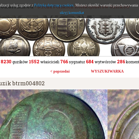
tonarium.eu
alizacji usług zgodnie z
Polityką dotyczącą cookies
. Możesz określić warunki przechowywania l
- Strona Polskich Kolekcjonerów Guzików
ukryj komunikat
8230
1552
766
684
286
guzików
właścicieli
sygnatur
wytwórców
koment
< poprzedni
WYSZUKIWARKA
uzik btrm004802