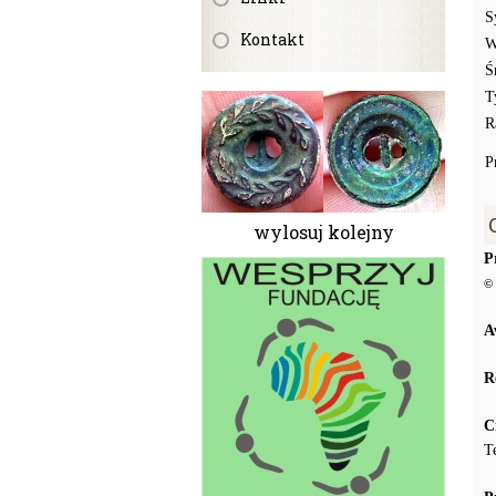
S
Kontakt
W
Ś
T
R
P
wylosuj kolejny
P
© 
A
R
C
T