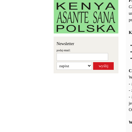
P
G
u
p
K
Newsletter
podaj email:
C
W
-
-
-
j
O
W