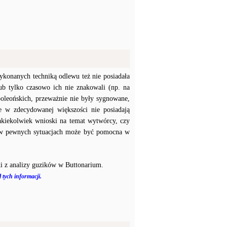
konanych techniką odlewu też nie posiadała
b tylko czasowo ich nie znakowali (np. na
poleońskich, przeważnie nie były sygnowane,
e w zdecydowanej większości nie posiadają
akiekolwiek wnioski na temat wytwórcy, czy
a w pewnych sytuacjach może być pomocna w
i z analizy guzików w Buttonarium.
 tych informacji.