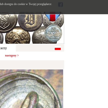
ub dostępu do cookie w Twojej przeglądarce.
arzy
następny >