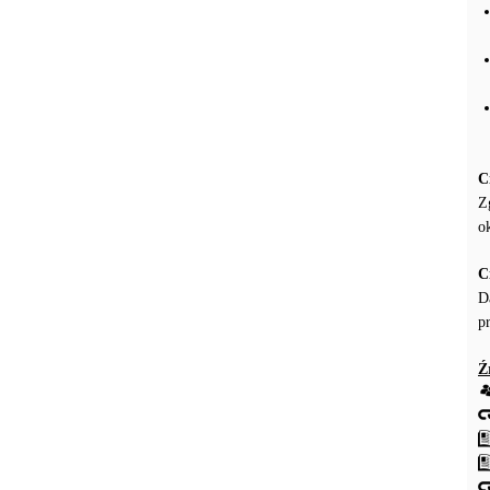
C
Z
o
C
D
p
Ź