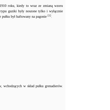
910 roku, kiedy to wraz ze zmianą wzoru
ypu guziki były noszone tylko i wyłącznie
[1]
er pułku był haftowany na pagonie
.
ów, wchodzących w skład pułku grenadierów.