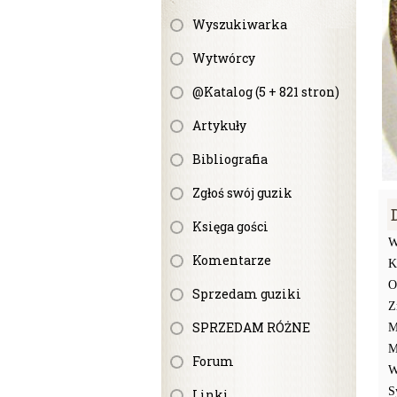
Wyszukiwarka
Wytwórcy
@Katalog (5 + 821 stron)
Artykuły
Bibliografia
Zgłoś swój guzik
Księga gości
W
Komentarze
K
O
Sprzedam guziki
Z
SPRZEDAM RÓŻNE
M
M
Forum
W
S
Linki