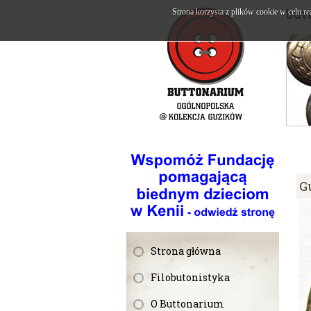
but
Strona korzysta z plików cookie w celu re
G
Strona główna
Filobutonistyka
O Buttonarium