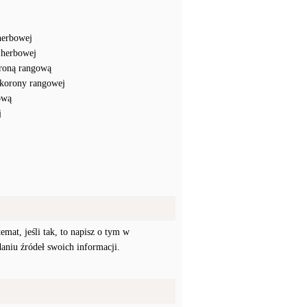
herbowej
 herbowej
roną rangową
korony rangowej
ową
j
mat, jeśli tak, to napisz o tym w
daniu źródeł swoich informacji.