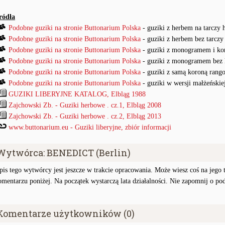
ródła
Podobne guziki na stronie Buttonarium Polska
- guziki z herbem na tarczy 
Podobne guziki na stronie Buttonarium Polska
- guziki z herbem bez tarczy
Podobne guziki na stronie Buttonarium Polska
- guziki z monogramem i ko
Podobne guziki na stronie Buttonarium Polska
- guziki z monogramem bez 
Podobne guziki na stronie Buttonarium Polska
- guziki z samą koroną rang
Podobne guziki na stronie Buttonarium Polska
- guziki w wersji małżeńskie
GUZIKI LIBERYJNE KATALOG, Elbląg 1988
Zajchowski Zb. - Guziki herbowe . cz.1, Elbląg 2008
Zajchowski Zb. - Guziki herbowe . cz.2, Elbląg 2013
www.buttonarium.eu - Guziki liberyjne, zbiór informacji
Wytwórca: BENEDICT (Berlin)
pis tego wytwórcy jest jeszcze w trakcie opracowania. Może wiesz coś na jego te
omentarzu poniżej. Na początek wystarczą lata działalności. Nie zapomnij o po
Komentarze użytkowników (0)