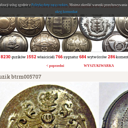
tonarium.eu
alizacji usług zgodnie z
Polityką dotyczącą cookies
. Możesz określić warunki przechowywania l
- Strona Polskich Kolekcjonerów Guzików
ukryj komunikat
8230
1552
766
684
286
guzików
właścicieli
sygnatur
wytwórców
koment
< poprzedni
WYSZUKIWARKA
uzik btrm005707