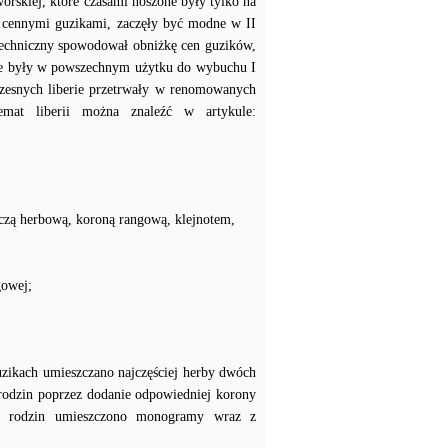
worskiej, które czasami noszone były tylko na
 cennymi guzikami, zaczęły być modne w II
techniczny spowodował obniżkę cen guzików,
erie były w powszechnym użytku do wybuchu I
zesnych liberie przetrwały w renomowanych
temat liberii można znaleźć w artykule:
czą herbową, koroną rangową, klejnotem,
gowej;
uzikach umieszczano najczęściej herby dwóch
 rodzin poprzez dodanie odpowiedniej korony
ch rodzin umieszczono monogramy wraz z