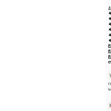
Ź
O
k