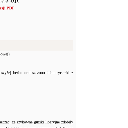
etleń:
6515
rsji PDF
bowej)
powyżej herbu umieszczono hełm rycerski z
szczać, że szykowne guziki liberyjne zdobiły