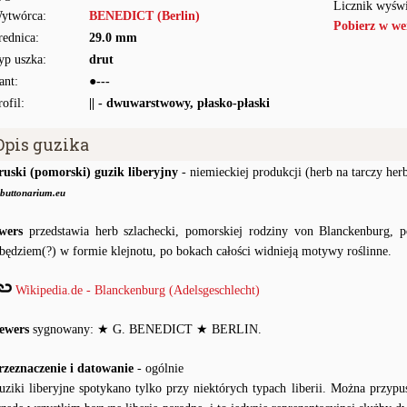
Licznik wyświ
ytwórca:
BENEDICT (Berlin)
Pobierz w we
rednica:
29.0 mm
yp uszka:
drut
ant:
●---
rofil:
|| - dwuwarstwowy, płasko-płaski
Opis guzika
ruski (pomorski) guzik liberyjny
- niemieckiej produkcji (herb na tarczy her
buttonarium.eu
wers
przedstawia herb szlachecki, pomorskiej rodziny von Blanckenburg, 
abędziem(?) w formie klejnotu, po bokach całości widnieją motywy roślinne.
Wikipedia.de - Blanckenburg (Adelsgeschlecht)
ewers
sygnowany: ★ G. BENEDICT ★ BERLIN.
rzeznaczenie i datowanie
- ogólnie
uziki liberyjne spotykano tylko przy niektórych typach liberii. Można przypu