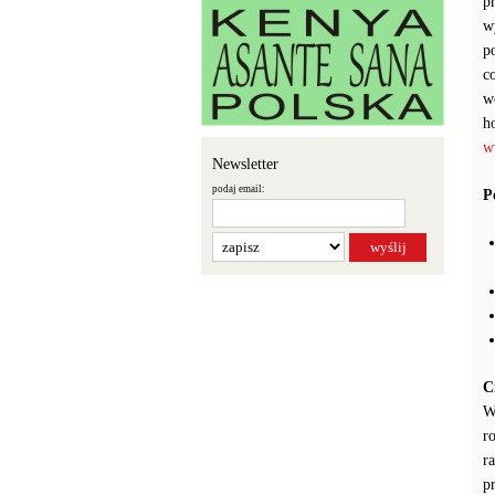
p
w
p
c
w
h
w
Newsletter
podaj email:
P
C
W
r
r
p