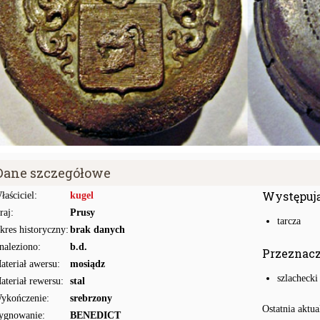
Dane szczegółowe
Występuj
łaściciel:
kugel
raj:
Prusy
tarcza
kres historyczny:
brak danych
naleziono:
b.d.
Przeznac
ateriał awersu:
mosiądz
szlachecki
ateriał rewersu:
stal
ykończenie:
srebrzony
Ostatnia aktua
ygnowanie:
BENEDICT