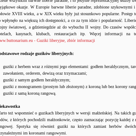
rzede wszystkim barwne liberie paradne, i to jedynie reprezentacyjnej służby d
yjątkowe okazje. W Europie barwne liberie paradne, zdobione szykownymi i
ołowie XVIII wieku, a w XIX wieku były już stosunkowo popularne. Postęp 
o wpłynęło na większą ich dostępności, a co za tym idzie i popularność. Lib
ojny światowej, a gdzieniegdzie aż do wybuchu II wojny. Do czasów współc
otelach, kasynach, klubach, restauracjach itp. Więcej informacji na 
ww.buttonarium.eu - Guziki liberyjne, zbiór informacji
odstawowe rodzaje guzików liberyjnych:
guziki z herbem wraz z różnymi jego elementami: godłem heraldycznym, tar
zawołaniem, orderem, dewizą oraz trzymaczami;
guziki z samym godłem heraldycznym;
guziki z monogramem (prostym lub złożonym) z koroną lub bez korony ran
guziki z samą koroną rangową.
iekawostka
arto też wspomnieć o guzikach liberyjnych w wersji małżeńskiej. Na takich g
odów, z których pochodzili małżonkowie, często zaznaczając pozycję każdej z
angowej. Spotyka się również guziki na których zamiast herbów dwó
rzynależnymi im koronami rangowymi.