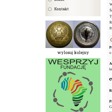
W
Kontakt
Ś
T
R
P
P
wylosuj kolejny
© 
A
ł
R
P
G