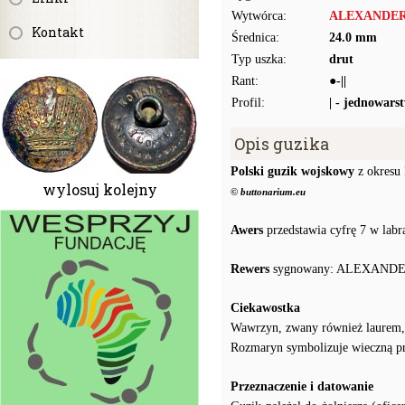
Wytwórca:
ALEXANDER 
Kontakt
Średnica:
24.0 mm
Typ uszka:
drut
Rant:
●-||
Profil:
| - jednowars
Opis guzika
Polski guzik wojskowy
z okresu 
wylosuj kolejny
© buttonarium.eu
Awers
przedstawia cyfrę 7 w labr
Rewers
sygnowany: ALEXANDER (w
Ciekawostka
Wawrzyn, zwany również laurem, s
Rozmaryn symbolizuje wieczną pr
Przeznaczenie i datowanie