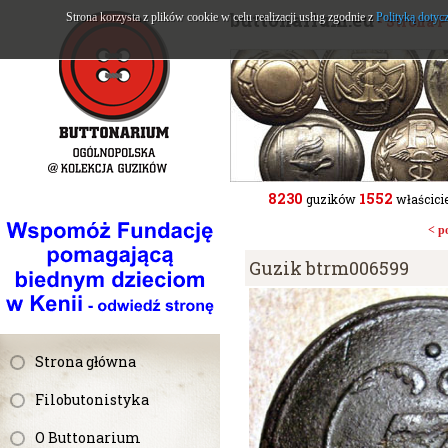
buttonarium.eu
Strona korzysta z plików cookie w celu realizacji usług zgodnie z
Polityką dotyc
- Strona 
8230
1552
guzików
właścicie
< p
Guzik btrm006599
Strona główna
Filobutonistyka
O Buttonarium