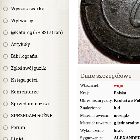
Wyszukiwarka
Wytwórcy
@Katalog (5 + 821 stron)
Artykuły
Bibliografia
Zgłoś swój guzik
Dane szczegółowe
Księga gości
Właściciel:
wujo
Komentarze
Kraj:
Polska
Okres historyczny:
Królestwo Pol
Sprzedam guziki
Znaleziono:
b.d.
SPRZEDAM RÓŻNE
Materiał awersu:
mosiądz
Materiał rewersu:
g.jednorodny
Forum
Wykończenie:
brak
Sygnowanie:
ALEXANDE
Linki