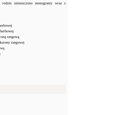
ch rodzin umieszczono monogramy wraz z
herbowej
 herbowej
roną rangową
korony rangowej
ową
j