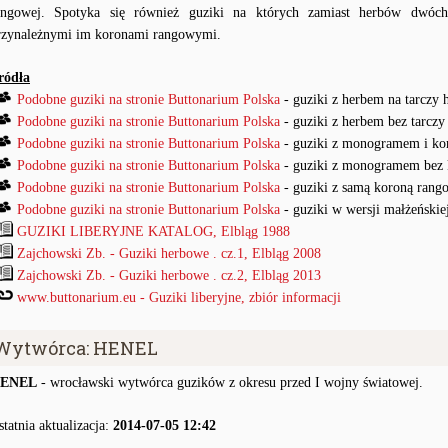
angowej. Spotyka się również guziki na których zamiast herbów dwó
rzynależnymi im koronami rangowymi.
ródła
Podobne guziki na stronie Buttonarium Polska
- guziki z herbem na tarczy 
Podobne guziki na stronie Buttonarium Polska
- guziki z herbem bez tarczy
Podobne guziki na stronie Buttonarium Polska
- guziki z monogramem i ko
Podobne guziki na stronie Buttonarium Polska
- guziki z monogramem bez 
Podobne guziki na stronie Buttonarium Polska
- guziki z samą koroną rang
Podobne guziki na stronie Buttonarium Polska
- guziki w wersji małżeńskie
GUZIKI LIBERYJNE KATALOG, Elbląg 1988
Zajchowski Zb. - Guziki herbowe . cz.1, Elbląg 2008
Zajchowski Zb. - Guziki herbowe . cz.2, Elbląg 2013
www.buttonarium.eu - Guziki liberyjne, zbiór informacji
Wytwórca: HENEL
ENEL
- wrocławski wytwórca guzików z okresu przed I wojny światowej.
statnia aktualizacja:
2014-07-05 12:42