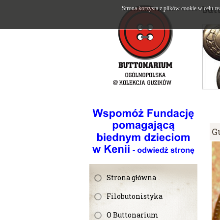
but
Strona korzysta z plików cookie w celu re
G
Strona główna
Filobutonistyka
O Buttonarium