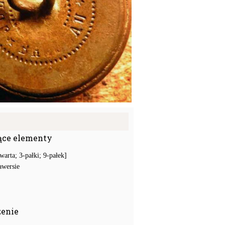
ące elementy
warta; 3-pałki; 9-pałek]
awersie
zenie