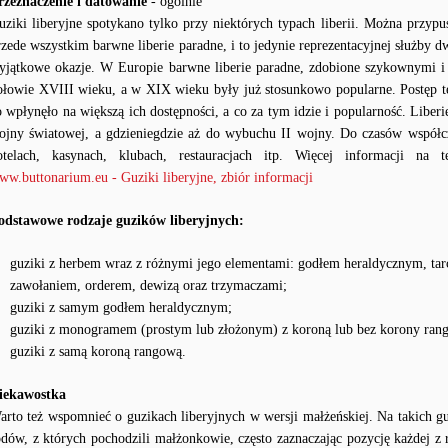
rzeznaczenie i datowanie
- ogólnie
uziki liberyjne spotykano tylko przy niektórych typach liberii. Można przypu
rzede wszystkim barwne liberie paradne, i to jedynie reprezentacyjnej służby d
yjątkowe okazje. W Europie barwne liberie paradne, zdobione szykownymi i
ołowie XVIII wieku, a w XIX wieku były już stosunkowo popularne. Postęp 
o wpłynęło na większą ich dostępności, a co za tym idzie i popularność. Lib
ojny światowej, a gdzieniegdzie aż do wybuchu II wojny. Do czasów współc
otelach, kasynach, klubach, restauracjach itp. Więcej informacji na 
ww.buttonarium.eu - Guziki liberyjne, zbiór informacji
odstawowe rodzaje guzików liberyjnych:
guziki z herbem wraz z różnymi jego elementami: godłem heraldycznym, tar
zawołaniem, orderem, dewizą oraz trzymaczami;
guziki z samym godłem heraldycznym;
guziki z monogramem (prostym lub złożonym) z koroną lub bez korony ran
guziki z samą koroną rangową.
iekawostka
arto też wspomnieć o guzikach liberyjnych w wersji małżeńskiej. Na takich g
odów, z których pochodzili małżonkowie, często zaznaczając pozycję każdej z