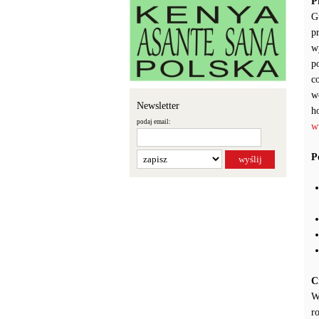
P
G
p
w
p
c
w
Newsletter
h
podaj email:
w
P
C
W
r