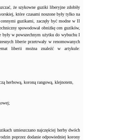
szczać, że szykowne guziki liberyjne zdobiły
worskiej, które czasami noszone były tylko na
 cennymi guzikami, zaczęły być modne w II
techniczny spowodował obniżkę cen guzików,
erie były w powszechnym użytku do wybuchu I
zesnych liberie przetrwały w renomowanych
temat liberii można znaleźć w artykule:
czą herbową, koroną rangową, klejnotem,
gowej;
uzikach umieszczano najczęściej herby dwóch
 rodzin poprzez dodanie odpowiedniej korony