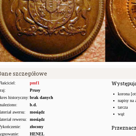
Dane szczegółowe
Występuj
łaściciel:
pmf1
raj:
Prusy
korona [ot
kres historyczny:
brak danych
napisy na 
naleziono:
b.d.
tarcza
ateriał awersu:
mosiądz
wąż
ateriał rewersu:
mosiądz
ykończenie:
złocony
Przeznac
ygnowanie:
HENEL