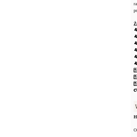
r
p
Ź
H
O