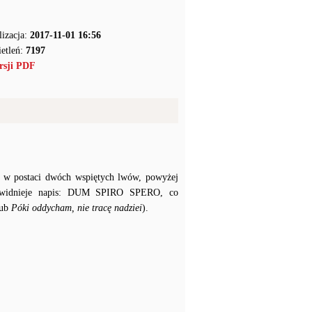
lizacja:
2017-11-01 16:56
etleń:
7197
rsji PDF
i w postaci dwóch wspiętych lwów, powyżej
bu widnieje napis: DUM SPIRO SPERO, co
ub
Póki oddycham, nie tracę nadziei
).