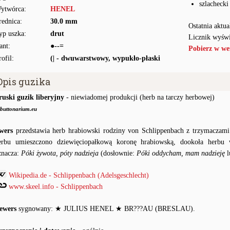
szlachecki
ytwórca:
HENEL
rednica:
30.0 mm
Ostatnia aktua
yp uszka:
drut
Licznik wyświ
ant:
●--=
Pobierz w we
rofil:
(| - dwuwarstwowy, wypukło-płaski
Opis guzika
ruski guzik liberyjny
- niewiadomej produkcji (herb na tarczy herbowej)
buttonarium.eu
wers
przedstawia herb hrabiowski rodziny von Schlippenbach z trzymaczam
erbu umieszczono dziewięciopałkową koronę hrabiowską, dookoła her
znacza:
Póki żywota, póty nadzieja
(dosłownie:
Póki oddycham, mam nadzieję
l
Wikipedia.de - Schlippenbach (Adelsgeschlecht)
www.skeel.info - Schlippenbach
ewers
sygnowany: ★ JULIUS HENEL ★ BR???AU (BRESLAU).