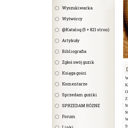
Wyszukiwarka
Wytwórcy
@Katalog (5 + 821 stron)
Artykuły
Bibliografia
Zgłoś swój guzik
Księga gości
W
Komentarze
K
O
Sprzedam guziki
Z
SPRZEDAM RÓŻNE
M
M
Forum
W
S
Linki