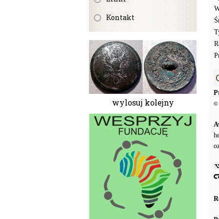
W
Kontakt
Ś
T
R
P
P
wylosuj kolejny
© 
A
h
o
R