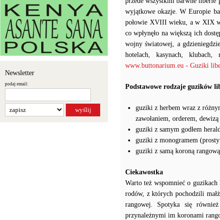
przede wszystkim barwne liberie p
wyjątkowe okazje. W Europie ba
połowie XVIII wieku, a w XIX wi
co wpłynęło na większą ich dostę
wojny światowej, a gdzieniegdz
hotelach, kasynach, klubach, 
www.buttonarium.eu - Guziki libe
Newsletter
podaj email:
Podstawowe rodzaje guzików li
guziki z herbem wraz z różny
zawołaniem, orderem, dewizą
guziki z samym godłem heral
guziki z monogramem (prosty
guziki z samą koroną rangową
Ciekawostka
Warto też wspomnieć o guzikach l
rodów, z których pochodzili małż
rangowej. Spotyka się równie
przynależnymi im koronami ran