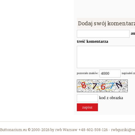
Dodaj swój komentar
au
treść komentarza
pozostało znaków:
napisałeś 
kod z obrazka
Buttonarium.eu © 2000-2026 by rwb Warsaw +48-602-508-126 -
rwbguziki@wp