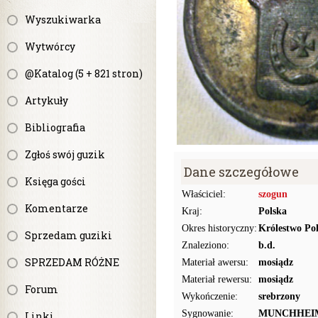
Wyszukiwarka
Wytwórcy
@Katalog (5 + 821 stron)
Artykuły
Bibliografia
Zgłoś swój guzik
Dane szczegółowe
Księga gości
Właściciel:
szogun
Komentarze
Kraj:
Polska
Okres historyczny:
Królestwo Pol
Sprzedam guziki
Znaleziono:
b.d.
SPRZEDAM RÓŻNE
Materiał awersu:
mosiądz
Materiał rewersu:
mosiądz
Forum
Wykończenie:
srebrzony
Sygnowanie:
MUNCHHEI
Linki