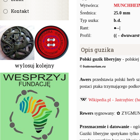
Wytwórca:
MUNCHHEI
Kontakt
Średnica:
25.0 mm
Typ uszka:
b.d.
Rant:
●--|
Profil:
(( - dwuwars
Opis guzika
Polski guzik liberyjny
- polskiej
wylosuj kolejny
© buttonarium.eu
Awers
przedstawia polski herb s
postaci ptaka trzymającego podko
Wikipedia.pl - Jastrzębiec (h
Rewers
sygnowany: ✿ ZYGMU
Przeznaczenie i datowanie
- ogó
Guziki liberyjne spotykano tylko