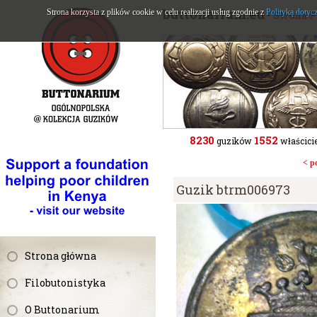
buttonarium.eu
Strona korzysta z plików cookie w celu realizacji usług zgodnie z
Polityką dotyc
- Strona 
8230
1552
guzików
właścicie
< p
Guzik btrm006973
Strona główna
Filobutonistyka
O Buttonarium