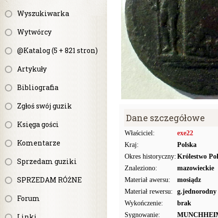
Wyszukiwarka
Wytwórcy
@Katalog (5 + 821 stron)
Artykuły
Bibliografia
Zgłoś swój guzik
Dane szczegółowe
Księga gości
Właściciel:
exe22
Komentarze
Kraj:
Polska
Okres historyczny:
Królestwo Pol
Sprzedam guziki
Znaleziono:
mazowieckie
SPRZEDAM RÓŻNE
Materiał awersu:
mosiądz
Materiał rewersu:
g.jednorodny
Forum
Wykończenie:
brak
Sygnowanie:
MUNCHHEI
Linki