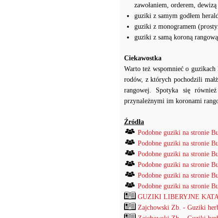
zawołaniem, orderem, dewizą
guziki z samym godłem heral
guziki z monogramem (prosty
guziki z samą koroną rangową
Ciekawostka
Warto też wspomnieć o guzikach l
rodów, z których pochodzili małż
rangowej. Spotyka się równie
przynależnymi im koronami ran
Źródła
Podobne guziki na stronie B
Podobne guziki na stronie B
Podobne guziki na stronie B
Podobne guziki na stronie B
Podobne guziki na stronie B
Podobne guziki na stronie B
GUZIKI LIBERYJNE KATAL
Zajchowski Zb. - Guziki her