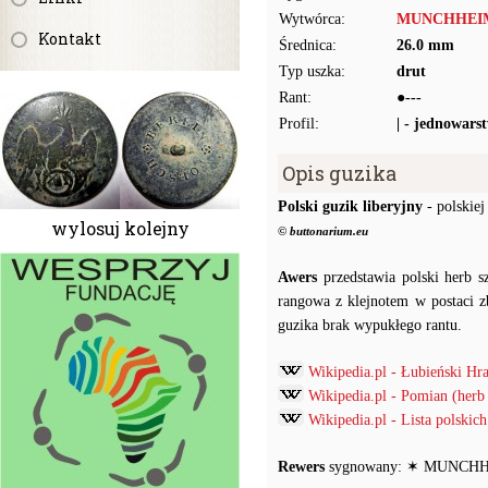
Wytwórca:
MUNCHHEI
Kontakt
Średnica:
26.0 mm
Typ uszka:
drut
Rant:
●---
Profil:
| - jednowars
Opis guzika
Polski guzik liberyjny
- polskiej
wylosuj kolejny
© buttonarium.eu
Awers
przedstawia polski herb s
rangowa z klejnotem w postaci z
guzika brak wypukłego rantu.
Wikipedia.pl - Łubieński Hr
Wikipedia.pl - Pomian (herb 
Wikipedia.pl - Lista polski
Rewers
sygnowany: ✶ MUNCHH