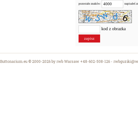
pozostało znaków:
napisałeś 
kod z obrazka
Buttonarium.eu © 2000-2026 by rwb Warsaw +48-602-508-126 -
rwbguziki@wp