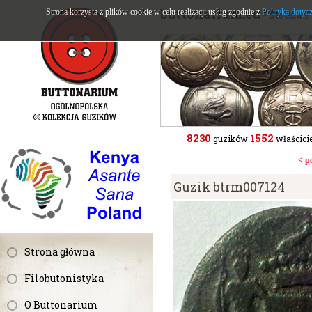
buttonarium.eu
Strona korzysta z plików cookie w celu realizacji usług zgodnie z
Polityką dotyc
- Strona 
8230
1552
guzików
właścicie
< p
Guzik btrm007124
Strona główna
Filobutonistyka
O Buttonarium