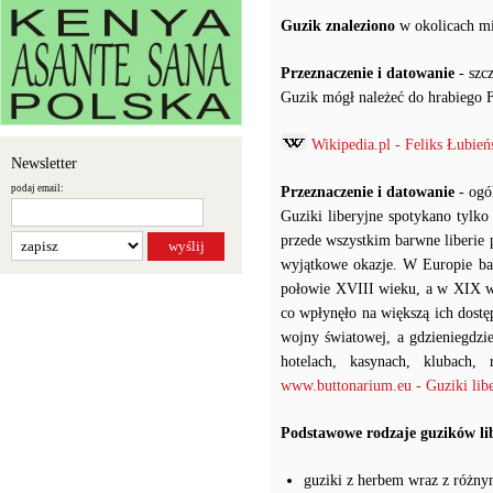
Guzik znaleziono
w okolicach m
Przeznaczenie i datowanie
- szc
Guzik mógł należeć do hrabiego F
Wikipedia.pl - Feliks Łubień
Newsletter
podaj email:
Przeznaczenie i datowanie
- ogó
Guziki liberyjne spotykano tylko
przede wszystkim barwne liberie p
wyjątkowe okazje. W Europie ba
połowie XVIII wieku, a w XIX wi
co wpłynęło na większą ich dostę
wojny światowej, a gdzieniegdz
hotelach, kasynach, klubach, 
www.buttonarium.eu - Guziki libe
Podstawowe rodzaje guzików li
guziki z herbem wraz z różny