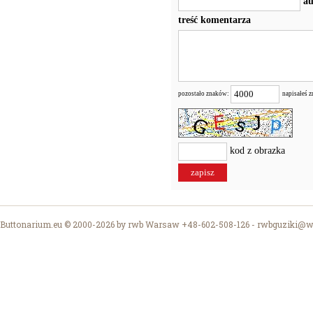
au
treść komentarza
pozostało znaków:
napisałeś 
kod z obrazka
Buttonarium.eu © 2000-2026 by rwb Warsaw +48-602-508-126 -
rwbguziki@wp