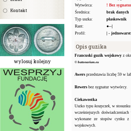
Wytwórca:
! Bez sygnat
Kontakt
Średnica:
brak danych
Typ uszka:
płaskownik
Rant:
●--|
Profil:
| - jednowars
Opis guzika
Francuski guzik wojskowy
z okr
wylosuj kolejny
© buttonarium.eu
Awers
przedstawia liczbę 59 w l
Rewers
bez sygnatur wytwórcy.
Ciekawostka
Uszko typu
koszyczek
, w stosunku
wcześniejszych doświadczeniach
wykonane ze stopów cynku z o
wojskowych.