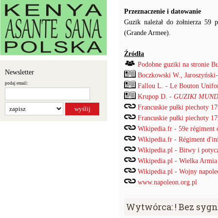
Przeznaczenie i datowanie
Guzik należał do żołnierza 59 p
(Grande Armee).
Źródła
Podobne guziki na stronie B
Newsletter
Boczkowski W., Jaroszyński
podaj email:
Fallou L. - Le Bouton Unif
Krupop D. -
GUZIKI MUND
Francuskie pułki piechoty 1
Francuskie pułki piechoty 1
Wikipedia.fr - 59e régiment d
Wikipedia.fr - Régiment d'inf
Wikipedia.pl - Bitwy i potyc
Wikipedia.pl - Wielka Armia
Wikipedia.pl - Wojny napole
www.napoleon.org.pl
Wytwórca: ! Bez syg