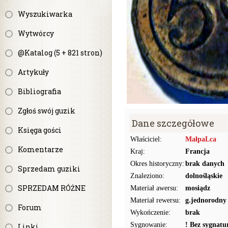
Wyszukiwarka
Wytwórcy
@Katalog (5 + 821 stron)
Artykuły
Bibliografia
Zgłoś swój guzik
Dane szczegółowe
Księga gości
Właściciel:
MałpaLca
Komentarze
Kraj:
Francja
Okres historyczny:
brak danych
Sprzedam guziki
Znaleziono:
dolnośląskie
SPRZEDAM RÓŻNE
Materiał awersu:
mosiądz
Materiał rewersu:
g.jednorodny
Forum
Wykończenie:
brak
Sygnowanie:
! Bez sygnat
Linki