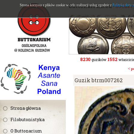
buttonarium.eu
Strona korzysta z plików cookie w celu realizacji usług zgodnie z
Polityką dotyc
- Strona 
8230
1552
guzików
właścicie
< p
Guzik btrm007262
Strona główna
Filobutonistyka
O Buttonarium