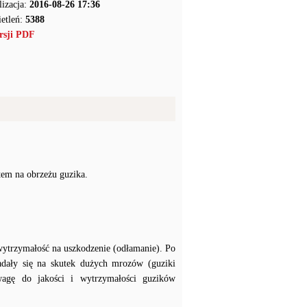
lizacja:
2016-08-26 17:36
etleń:
5388
rsji PDF
tem na obrzeżu guzika.
wytrzymałość na uszkodzenie (odłamanie). Po
adały się na skutek dużych mrozów (guziki
agę do jakości i wytrzymałości guzików