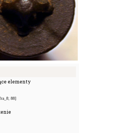
ące elementy
fra_8; 88]
zenie