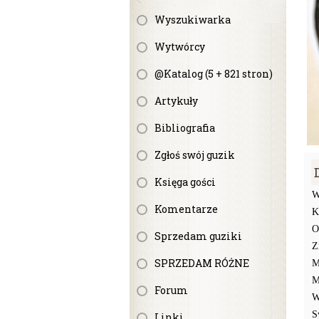
Wyszukiwarka
Wytwórcy
@Katalog (5 + 821 stron)
Artykuły
Bibliografia
Zgłoś swój guzik
Księga gości
W
Komentarze
K
O
Sprzedam guziki
Z
SPRZEDAM RÓŻNE
M
M
Forum
W
S
Linki