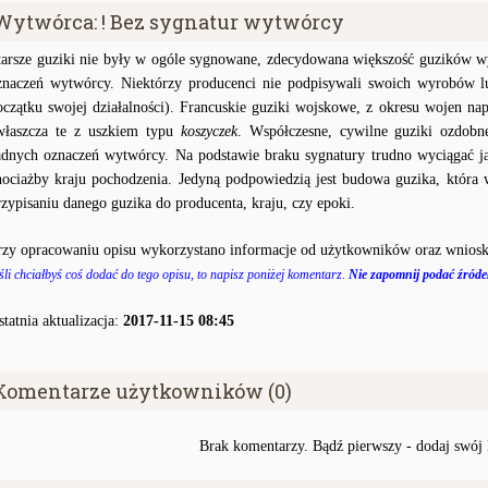
Wytwórca: ! Bez sygnatur wytwórcy
tarsze guziki nie były w ogóle sygnowane, zdecydowana większość guzików wy
znaczeń wytwórcy. Niektórzy producenci nie podpisywali swoich wyrobów lu
oczątku swojej działalności). Francuskie guziki wojskowe, z okresu wojen na
właszcza te z uszkiem typu
koszyczek
. Współczesne, cywilne guziki ozdobn
adnych oznaczeń wytwórcy. Na podstawie braku sygnatury trudno wyciągać j
hociażby kraju pochodzenia. Jedyną podpowiedzią jest budowa guzika, któr
rzypisaniu danego guzika do producenta, kraju, czy epoki.
rzy opracowaniu opisu wykorzystano informacje od użytkowników oraz wniosk
śli chciałbyś coś dodać do tego opisu, to napisz poniżej komentarz.
Nie zapomnij podać źródeł
statnia aktualizacja:
2017-11-15 08:45
Komentarze użytkowników (0)
Brak komentarzy. Bądź pierwszy - dodaj swój