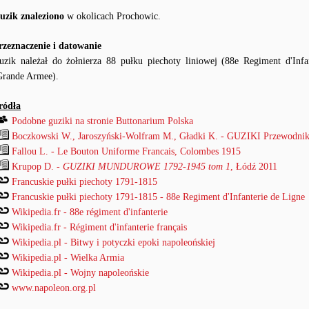
uzik znaleziono
w okolicach Prochowic.
rzeznaczenie i datowanie
uzik należał do żołnierza 88 pułku piechoty liniowej (88e Regiment d'Inf
Grande Armee).
ródła
Podobne guziki na stronie Buttonarium Polska
Boczkowski W., Jaroszyński-Wolfram M., Gładki K. - GUZIKI Przewodnik
Fallou L. - Le Bouton Uniforme Francais, Colombes 1915
Krupop D. -
GUZIKI MUNDUROWE 1792-1945 tom 1
, Łódź 2011
Francuskie pułki piechoty 1791-1815
Francuskie pułki piechoty 1791-1815 - 88e Regiment d'Infanterie de Ligne
Wikipedia.fr - 88e régiment d'infanterie
Wikipedia.fr - Régiment d'infanterie français
Wikipedia.pl - Bitwy i potyczki epoki napoleońskiej
Wikipedia.pl - Wielka Armia
Wikipedia.pl - Wojny napoleońskie
www.napoleon.org.pl