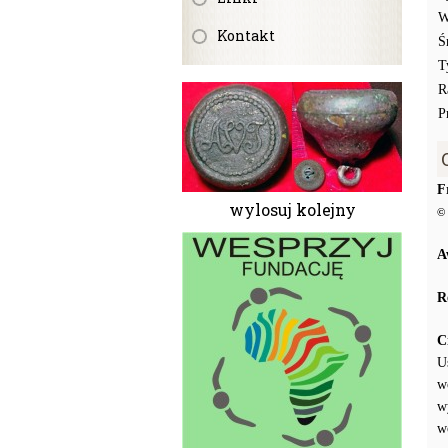
W
Kontakt
Ś
T
R
P
F
wylosuj kolejny
© 
A
R
C
U
w
w
w