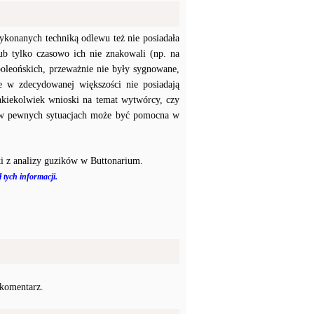
konanych techniką odlewu też nie posiadała
b tylko czasowo ich nie znakowali (np. na
poleońskich, przeważnie nie były sygnowane,
e w zdecydowanej większości nie posiadają
akiekolwiek wnioski na temat wytwórcy, czy
a w pewnych sytuacjach może być pomocna w
i z analizy guzików w Buttonarium.
 tych informacji.
 komentarz.