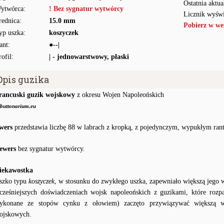
Ostatnia aktua
ytwórca:
! Bez sygnatur wytwórcy
Licznik wyświ
rednica:
15.0 mm
Pobierz w we
yp uszka:
koszyczek
ant:
●--|
rofil:
| - jednowarstwowy, płaski
Opis guzika
rancuski guzik wojskowy
z okresu Wojen Napoleońskich
buttonarium.eu
wers
przedstawia liczbę 88 w labrach z kropką, z pojedynczym, wypukłym ran
ewers
bez sygnatur wytwórcy.
iekawostka
szko typu
koszyczek
, w stosunku do zwykłego uszka, zapewniało większą jego 
cześniejszych doświadczeniach wojsk napoleońskich z guzikami, które rozp
ykonane ze stopów cynku z ołowiem) zaczęto przywiązywać większą w
ojskowych.