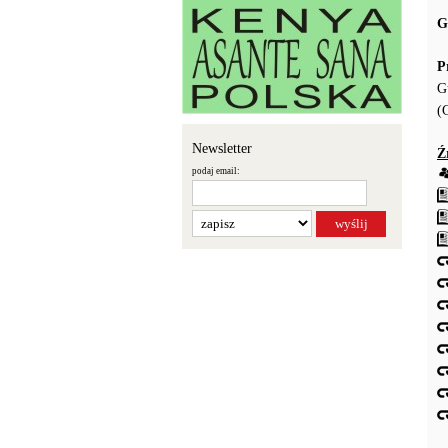
G
P
G
(
Newsletter
Ź
podaj email: