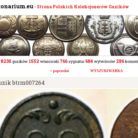
tonarium.eu
- Strona Polskich Kolekcjonerów Guzików
8230
1552
766
684
286
guzików
właścicieli
sygnatur
wytwórców
koment
< poprzedni
WYSZUKIWARKA
uzik btrm007264