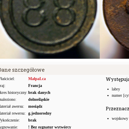
Dane szczegółowe
Występuj
łaściciel:
MałpaLca
raj:
Francja
labry
kres historyczny:
brak danych
numer [cy
naleziono:
dolnośląskie
ateriał awersu:
mosiądz
Przeznac
ateriał rewersu:
g.jednorodny
wojskowy
ykończenie:
brak
ygnowanie:
! Bez sygnatur wytwórcy