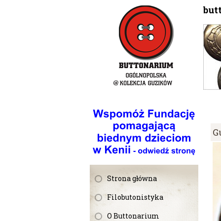
but
G
Strona główna
Filobutonistyka
O Buttonarium