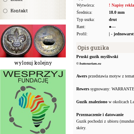
Wytwórca:
! Napisy rek
Kontakt
Średnica:
18.0 mm
Typ uszka:
drut
Rant:
●---
Profil:
| - jednowars
Opis guzika
Pruski guzik myśliwski
wylosuj kolejny
© buttonarium.eu
Awers
przedstawia motyw z tematy
Rewers
sygnowany: WARRANTED 
Guzik znaleziono
w okolicach Le
Przeznaczenie i datowanie
Guzik pochodzi z ubioru (mundur
skóry.