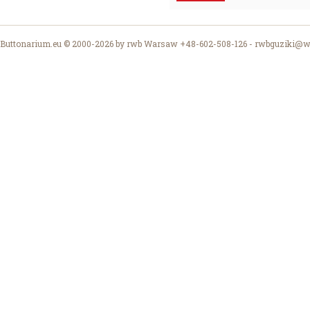
Buttonarium.eu © 2000-2026 by rwb Warsaw +48-602-508-126 -
rwbguziki@wp