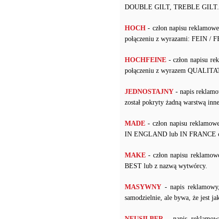
DOUBLE GILT, TREBLE GILT.
HOCH
- człon napisu reklamow
połączeniu z wyrazami: FEIN /
HOCHFEINE
- człon napisu re
połączeniu z wyrazem QUALIT
JEDNOSTAJNY
- napis reklamo
został pokryty żadną warstwą i
MADE
- człon napisu reklamowe
IN ENGLAND lub IN FRANCE ora
MAKE
- człon napisu reklamow
BEST lub z nazwą wytwórcy.
MASYWNY
- napis reklamowy
samodzielnie, ale bywa, że jest j
NEUSILBER
- napis reklamow