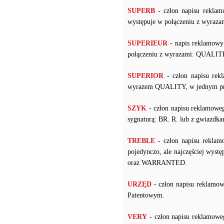
SUPERB
- człon napisu reklam
występuje w połączeniu z wyr
SUPERIEUR
- napis reklamowy 
połączeniu z wyrazami: QUALITE
SUPERIOR
- człon napisu rek
wyrazem QUALITY, w jednym pr
SZYK
- człon napisu reklamow
sygnaturą: BR. R. lub z gwiazdka
TREBLE
- człon napisu reklam
pojedynczo, ale najczęściej 
oraz WARRANTED.
URZĘD
- człon napisu reklamo
Patentowym.
VERY
- człon napisu reklamow