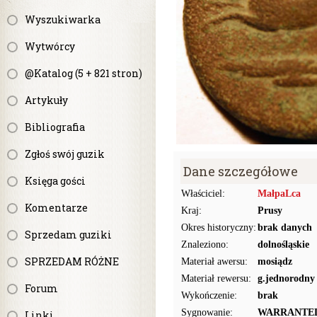
Wyszukiwarka
Wytwórcy
@Katalog (5 + 821 stron)
Artykuły
Bibliografia
Zgłoś swój guzik
Dane szczegółowe
Księga gości
Właściciel:
MałpaLca
Komentarze
Kraj:
Prusy
Okres historyczny:
brak danych
Sprzedam guziki
Znaleziono:
dolnośląskie
SPRZEDAM RÓŻNE
Materiał awersu:
mosiądz
Materiał rewersu:
g.jednorodny
Forum
Wykończenie:
brak
Sygnowanie:
WARRANTE
Linki