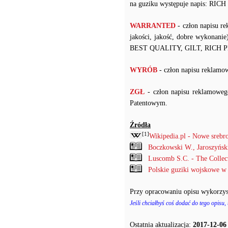
na guziku występuje napis: RI
WARRANTED
- człon napisu r
jakości, jakość, dobre wykonanie
BEST QUALITY, GILT, RICH 
WYRÓB
- człon napisu rekla
ZGŁ
- człon napisu reklamowe
Patentowym.
Źródła
[1]
Wikipedia.pl - Nowe srebr
Boczkowski W., Jaroszyńs
Luscomb S.C. - The Collec
Polskie guziki wojskowe w
Przy opracowaniu opisu wykorzys
Jeśli chciałbyś coś dodać do tego opisu,
Ostatnia aktualizacja:
2017-12-06