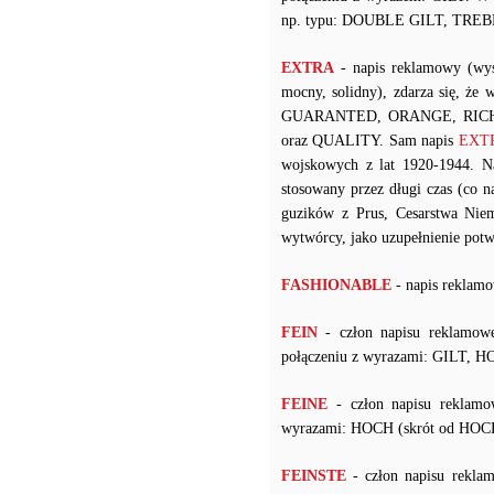
np. typu: DOUBLE GILT, TREB
EXTRA
- napis reklamowy (wys
mocny, solidny), zdarza się, że
GUARANTED, ORANGE, RICH
oraz QUALITY. Sam napis
EXTRA
wojskowych z lat 1920-1944. 
stosowany przez długi czas (co
guzików z Prus, Cesarstwa Niem
wytwórcy, jako uzupełnienie potw
FASHIONABLE
- napis reklamo
FEIN
- człon napisu reklamow
połączeniu z wyrazami: GILT, 
FEINE
- człon napisu reklamo
wyrazami: HOCH (skrót od H
FEINSTE
- człon napisu rekla