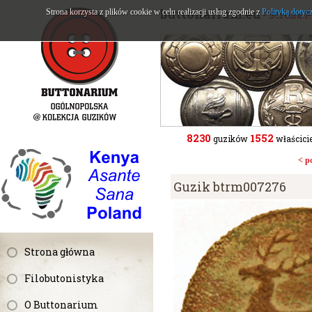
buttonarium.eu
Strona korzysta z plików cookie w celu realizacji usług zgodnie z
Polityką dotyc
- Strona 
8230
1552
guzików
właścicie
< p
Guzik btrm007276
Strona główna
Filobutonistyka
O Buttonarium