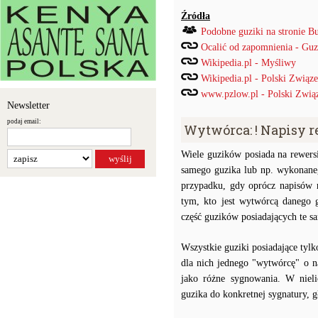
Źródła
Podobne guziki na stronie B
Ocalić od zapomnienia - Guz
Wikipedia.pl - Myśliwy
Wikipedia.pl - Polski Związ
www.pzlow.pl - Polski Zwią
Newsletter
podaj email:
Wytwórca: ! Napisy 
Wiele guzików posiada na rewersi
samego guzika lub np. wykonaneg
przypadku, gdy oprócz napisów 
tym, kto jest wytwórcą danego 
część guzików posiadających te 
Wszystkie guziki posiadające tyl
dla nich jednego "wytwórcę" o n
jako różne sygnowania. W niel
guzika do konkretnej sygnatury,