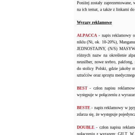
Poniżej zostały zaprezentowane, 
na ich temat, a także z linkami d
Wyrazy reklamowe
ALPACCA
- napis reklamowy o
niklu (Ni, ok. 10-20%), Manganu
JEDNOSTAJNY, (N/S) MASYWNY 
różnych nazw na określenie alpak
neusilber, nowe srebro, pakfong,
do stolicy Polski, gdzie jakoby 
sztućców oraz sprzętu medyczneg
BEST
- człon napisu reklamow
występuje w połączeniu z wy
BESTE
- napis reklamowy w języ
zdarza się, że występuje pojedy
DOUBLE
- człon napisu reklam
połączeniu z wyrazem: GILT. W p