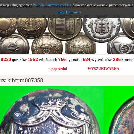
tonarium.eu
alizacji usług zgodnie z
Polityką dotyczącą cookies
. Możesz określić warunki przechowywania l
- Strona Polskich Kolekcjonerów Guzików
ukryj komunikat
8230
1552
766
684
286
guzików
właścicieli
sygnatur
wytwórców
koment
< poprzedni
WYSZUKIWARKA
uzik btrm007358