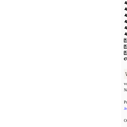
v
№
P
Je
O