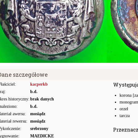
Dane szczegółowe
Występuj
łaściciel:
kacperkb
raj:
b.d.
korona [za
kres historyczny:
brak danych
monogram 
naleziono:
b.d.
orzeł
ateriał awersu:
mosiądz
tarcza
ateriał rewersu:
mosiądz
ykończenie:
srebrzony
Przeznac
ygnowanie:
MAEDICKE