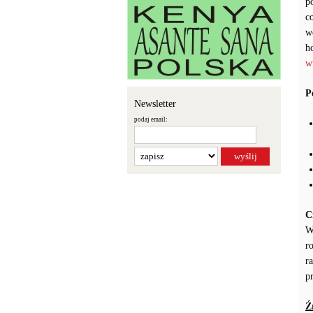
p
c
w
h
w
P
Newsletter
podaj email:
C
W
r
r
p
Ź