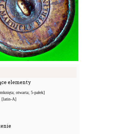
ące elementy
mknięta; otwarta; 5-pałek]
[latin-A]
zenie