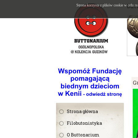
but
Strona korzysta z plików cookie w celu re
G
Strona główna
Filobutonistyka
O Buttonarium