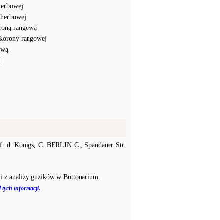
herbowej
 herbowej
roną rangową
korony rangowej
ową
j
f. d. Königs, C. BERLIN C., Spandauer Str.
i z analizy guzików w Buttonarium.
 tych informacji.