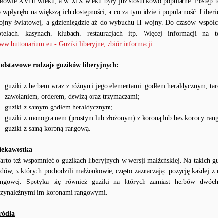
ołowie XVIII wieku, a w XIX wieku były już stosunkowo popularne. Postęp 
o wpłynęło na większą ich dostępności, a co za tym idzie i popularność. Lib
ojny światowej, a gdzieniegdzie aż do wybuchu II wojny. Do czasów współc
otelach, kasynach, klubach, restauracjach itp. Więcej informacji na 
ww.buttonarium.eu - Guziki liberyjne, zbiór informacji
odstawowe rodzaje guzików liberyjnych:
guziki z herbem wraz z różnymi jego elementami: godłem heraldycznym, tar
zawołaniem, orderem, dewizą oraz trzymaczami;
guziki z samym godłem heraldycznym;
guziki z monogramem (prostym lub złożonym) z koroną lub bez korony ran
guziki z samą koroną rangową.
iekawostka
arto też wspomnieć o guzikach liberyjnych w wersji małżeńskiej. Na takich g
odów, z których pochodzili małżonkowie, często zaznaczając pozycję każdej z
angowej. Spotyka się również guziki na których zamiast herbów dwó
rzynależnymi im koronami rangowymi.
ródła