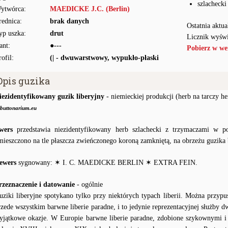
szlachecki
ytwórca:
MAEDICKE J.C. (Berlin)
rednica:
brak danych
Ostatnia aktua
yp uszka:
drut
Licznik wyświ
ant:
●---
Pobierz w we
rofil:
(| - dwuwarstwowy, wypukło-płaski
Opis guzika
iezidentyfikowany guzik liberyjny
- niemieckiej produkcji (herb na tarczy h
buttonarium.eu
wers
przedstawia niezidentyfikowany herb szlachecki z trzymaczami w p
mieszczono na tle płaszcza zwieńczonego koroną zamkniętą, na obrzeżu guzika
ewers
sygnowany: ✶ I. C. MAEDICKE BERLIN ✶ EXTRA FEIN.
rzeznaczenie i datowanie
- ogólnie
uziki liberyjne spotykano tylko przy niektórych typach liberii. Można przypu
rzede wszystkim barwne liberie paradne, i to jedynie reprezentacyjnej służby d
yjątkowe okazje. W Europie barwne liberie paradne, zdobione szykownymi i