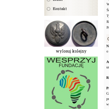
W
Kontakt
Ś
T
R
P
N
wylosuj kolejny
© 
A
u
R
P
G
p
w