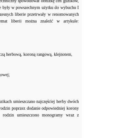
techniczny spowodował obniżkę cen guzików,
erie były w powszechnym użytku do wybuchu I
zesnych liberie przetrwały w renomowanych
temat liberii można znaleźć w artykule:
czą herbową, koroną rangową, klejnotem,
gowej;
uzikach umieszczano najczęściej herby dwóch
 rodzin poprzez dodanie odpowiedniej korony
ch rodzin umieszczono monogramy wraz z