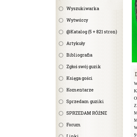
Wyszukiwarka
Wytwórcy
@Katalog (5 + 821 stron)
Artykuły
Bibliografia
Zgłoś swój guzik
Księga gości
W
Komentarze
K
O
Sprzedam guziki
Z
SPRZEDAM RÓŻNE
M
M
Forum
W
S
Linki