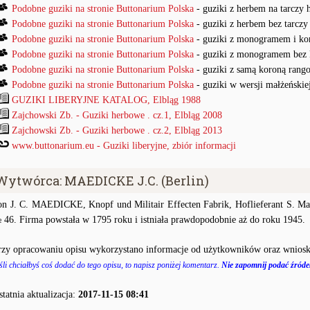
Podobne guziki na stronie Buttonarium Polska
- guziki z herbem na tarczy 
Podobne guziki na stronie Buttonarium Polska
- guziki z herbem bez tarczy
Podobne guziki na stronie Buttonarium Polska
- guziki z monogramem i ko
Podobne guziki na stronie Buttonarium Polska
- guziki z monogramem bez 
Podobne guziki na stronie Buttonarium Polska
- guziki z samą koroną rang
Podobne guziki na stronie Buttonarium Polska
- guziki w wersji małżeńskie
GUZIKI LIBERYJNE KATALOG, Elbląg 1988
Zajchowski Zb. - Guziki herbowe . cz.1, Elbląg 2008
Zajchowski Zb. - Guziki herbowe . cz.2, Elbląg 2013
www.buttonarium.eu - Guziki liberyjne, zbiór informacji
Wytwórca: MAEDICKE J.C. (Berlin)
on J. C. MAEDICKE, Knopf und Militair Effecten Fabrik, Hoflieferant S. Ma
 46. Firma powstała w 1795 roku i istniała prawdopodobnie aż do roku 1945.
rzy opracowaniu opisu wykorzystano informacje od użytkowników oraz wniosk
śli chciałbyś coś dodać do tego opisu, to napisz poniżej komentarz.
Nie zapomnij podać źródeł
statnia aktualizacja:
2017-11-15 08:41