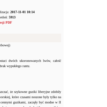
lizacja:
2017-11-01 10:14
etleń:
5913
rsji PDF
erbowej)
ostaci dwóch ukoronowanych lwów, całość
 brak wypukłego rantu.
szczać, że szykowne guziki liberyjne zdobiły
worskiej, które czasami noszone były tylko na
 cennymi guzikami, zaczęły być modne w II