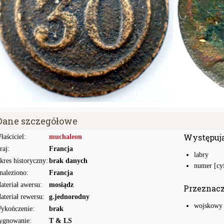
Dane szczegółowe
Występuj
łaściciel:
muchaleon
raj:
Francja
labry
kres historyczny:
brak danych
numer [cyf
naleziono:
Francja
ateriał awersu:
mosiądz
Przeznac
ateriał rewersu:
g.jednorodny
wojskowy
ykończenie:
brak
ygnowanie:
T & LS