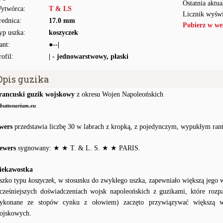
Ostatnia aktua
ytwórca:
T & LS
Licznik wyświ
rednica:
17.0 mm
Pobierz w we
yp uszka:
koszyczek
ant:
●--|
rofil:
| - jednowarstwowy, płaski
Opis guzika
rancuski guzik wojskowy
z okresu Wojen Napoleońskich
buttonarium.eu
wers
przedstawia liczbę 30 w labrach z kropką, z pojedynczym, wypukłym ran
ewers
sygnowany: ★ ★ T. & L. S. ★ ★ PARIS.
iekawostka
szko typu
koszyczek
, w stosunku do zwykłego uszka, zapewniało większą jego 
cześniejszych doświadczeniach wojsk napoleońskich z guzikami, które rozp
ykonane ze stopów cynku z ołowiem) zaczęto przywiązywać większą w
ojskowych.