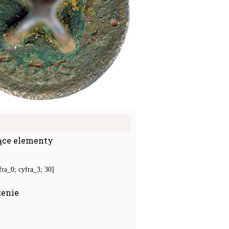
ące elementy
ra_0; cyfra_3; 30]
zenie