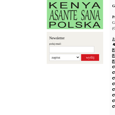
G
P
G
(
Newsletter
Ź
podaj email: