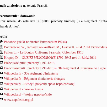
uzik znaleziono
na terenie Francji.
rzeznaczenie i datowanie
uzik należał do żołnierza 30 pułku piechoty liniowej (30e Regiment d'Inf
Grande Armee).
ródła
Podobne guziki na stronie Buttonarium Polska
Boczkowski W., Jaroszyński-Wolfram M., Gładki K. - GUZIKI Przewodnik
Fallou L. - Le Bouton Uniforme Francais, Colombes 1915
Krupop D. -
GUZIKI MUNDUROWE 1792-1945 tom 1
, Łódź 2011
Francuskie pułki piechoty 1791-1815
Francuskie pułki piechoty 1791-1815 - 30e Regiment d'Infanterie de Ligne
Wikipedia.fr - 30e régiment d'infanterie
Wikipedia.fr - Régiment d'infanterie français
Wikipedia.pl - Bitwy i potyczki epoki napoleońskiej
Wikipedia.pl - Wielka Armia
Wikipedia.pl - Wojny napoleońskie
www.napoleon.org.pl