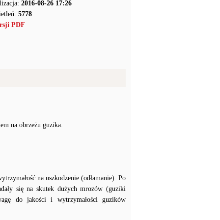
lizacja:
2016-08-26 17:26
etleń:
5778
rsji PDF
tem na obrzeżu guzika.
wytrzymałość na uszkodzenie (odłamanie). Po
adały się na skutek dużych mrozów (guziki
agę do jakości i wytrzymałości guzików