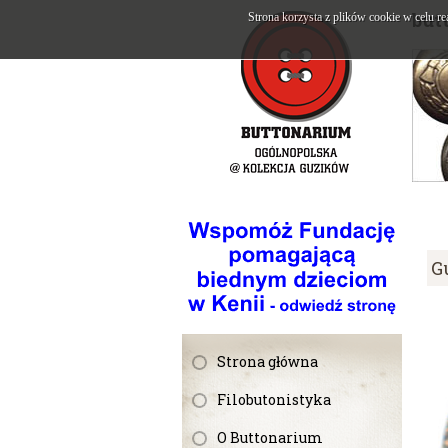
but
Strona korzysta z plików cookie w celu re
G
Strona główna
Filobutonistyka
O Buttonarium