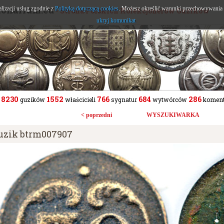
tonarium.eu
alizacji usług zgodnie z
Polityką dotyczącą cookies
. Możesz określić warunki przechowywania l
- Strona Polskich Kolekcjonerów Guzików
ukryj komunikat
8230
1552
766
684
286
guzików
właścicieli
sygnatur
wytwórców
koment
< poprzedni
WYSZUKIWARKA
uzik btrm007907