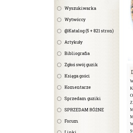
Wyszukiwarka
Wytwórcy
@Katalog (5 + 821 stron)
Artykuły
Bibliografia
Zgłoś swój guzik
Księga gości
W
Komentarze
K
O
Sprzedam guziki
Z
SPRZEDAM RÓŻNE
M
M
Forum
W
S
Linki