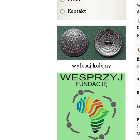
W
Kontakt
Ś
T
R
P
B
wylosuj kolejny
© 
A
R
G
P
G
M