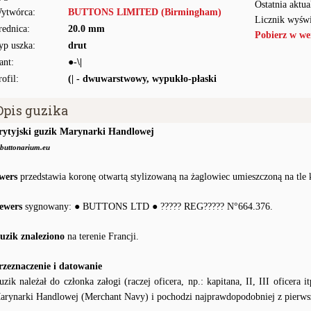
Ostatnia aktua
ytwórca:
BUTTONS LIMITED (Birmingham)
Licznik wyświ
rednica:
20.0 mm
Pobierz w we
yp uszka:
drut
ant:
●-\|
rofil:
(| - dwuwarstwowy, wypukło-płaski
Opis guzika
rytyjski guzik Marynarki Handlowej
buttonarium.eu
wers
przedstawia koronę otwartą stylizowaną na żaglowiec umieszczoną na tle 
ewers
sygnowany: ● BUTTONS LTD ● ????? REG????? N°664.376.
uzik znaleziono
na terenie Francji.
rzeznaczenie i datowanie
uzik należał do członka załogi (raczej oficera, np.: kapitana, II, III oficera 
arynarki Handlowej (Merchant Navy) i pochodzi najprawdopodobniej z pierw