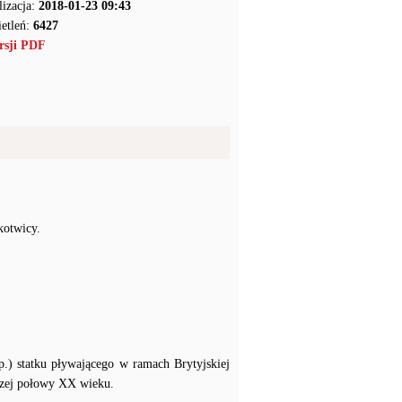
lizacja:
2018-01-23 09:43
etleń:
6427
rsji PDF
kotwicy.
itp.) statku pływającego w ramach Brytyjskiej
szej połowy XX wieku.