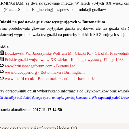
IRMINGHAM, są dwa skrzyżowane miecze. W latach 70-tych XX wieku cała 
td (Francis Sumner Engineering) i zaprzestała produkcji guzików.
nioski na podstawie guzików występujących w Buttonarium
irma produkowała głównie brytyjskie guziki wojskowe, ale też guziki dla 
wiatowej wyprodukowała też guziki na potrzeby Polskich Sił Zbrojnych stacjon
ródła
Boczkowski W., Jaroszyński-Wolfram M., Gładki K. - GUZIKI Przewodnik
Polskie guziki wojskowe w XX wieku - Katalog z wystawy, Elbląg 1988
www.britishbadgeforum.com - Buttons Ltd.
www.oldcopper.org - Buttonmakers Birmingham
www.ukdfd.co.uk - Button makers and their backmarks
rzy opracowaniu opisu wykorzystano informacje od użytkowników oraz wniosk
śli chciałbyś coś dodać do tego opisu, to napisz poniżej komentarz.
Nie zapomnij podać źródeł
statnia aktualizacja:
2017-11-17 14:50
Komentarze użytkowników (0)