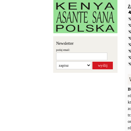
Ź
Newsletter
podaj email:
B
r
k
z
t
o
r