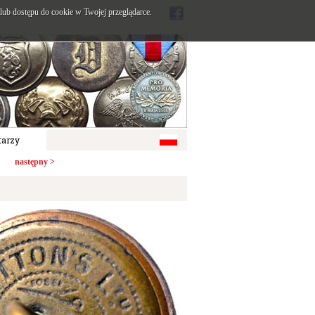
ub dostępu do cookie w Twojej przeglądarce.
arzy
następny >