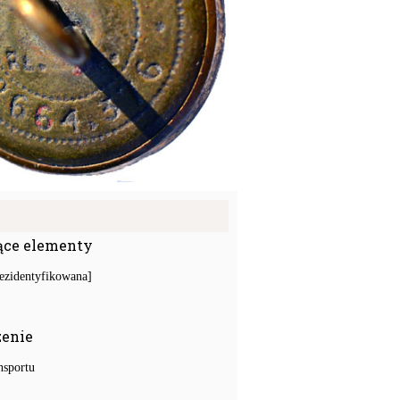
ące elementy
ezidentyfikowana]
zenie
nsportu