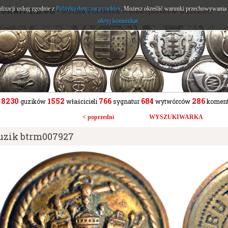
tonarium.eu
alizacji usług zgodnie z
Polityką dotyczącą cookies
. Możesz określić warunki przechowywania l
- Strona Polskich Kolekcjonerów Guzików
ukryj komunikat
8230
1552
766
684
286
guzików
właścicieli
sygnatur
wytwórców
koment
< poprzedni
WYSZUKIWARKA
uzik btrm007927