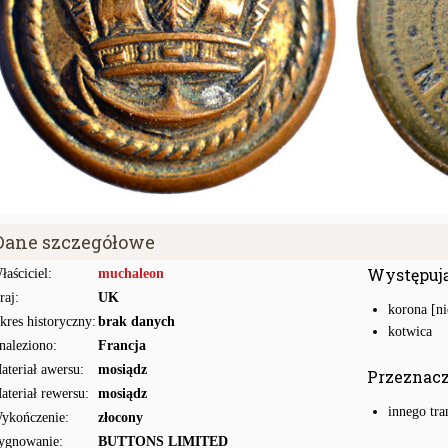
Dane szczegółowe
Występuj
łaściciel:
muchaleon
raj:
UK
korona [ni
kres historyczny:
brak danych
kotwica
naleziono:
Francja
ateriał awersu:
mosiądz
Przeznac
ateriał rewersu:
mosiądz
innego tra
ykończenie:
złocony
ygnowanie:
BUTTONS LIMITED