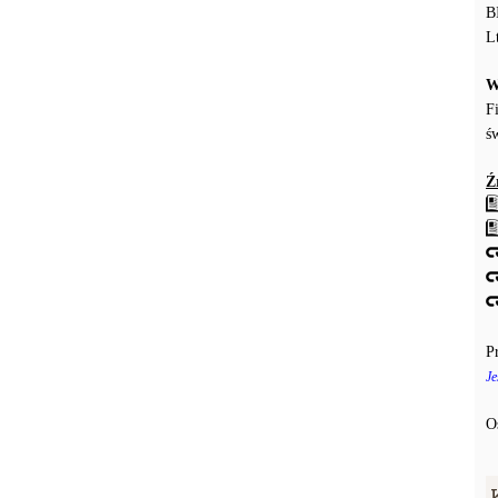
B
L
W
F
ś
Ź
P
Je
O