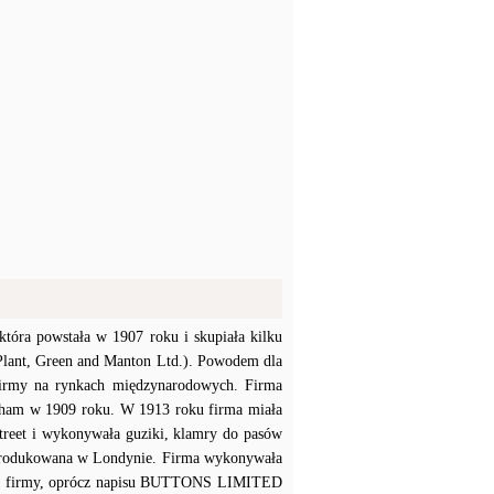
 która powstała w 1907 roku i skupiała kilku
Plant, Green and Manton Ltd.). Powodem dla
 firmy na rynkach międzynarodowych. Firma
ham w 1909 roku. W 1913 roku firma miała
Street i wykonywała guziki, klamry do pasów
wyprodukowana w Londynie. Firma wykonywała
zym firmy, oprócz napisu BUTTONS LIMITED