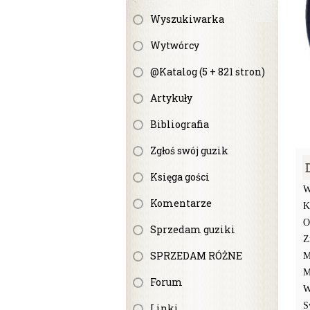
Wyszukiwarka
Wytwórcy
@Katalog (5 + 821 stron)
Artykuły
Bibliografia
Zgłoś swój guzik
Księga gości
W
Komentarze
K
O
Sprzedam guziki
Z
SPRZEDAM RÓŻNE
M
M
Forum
W
S
Linki