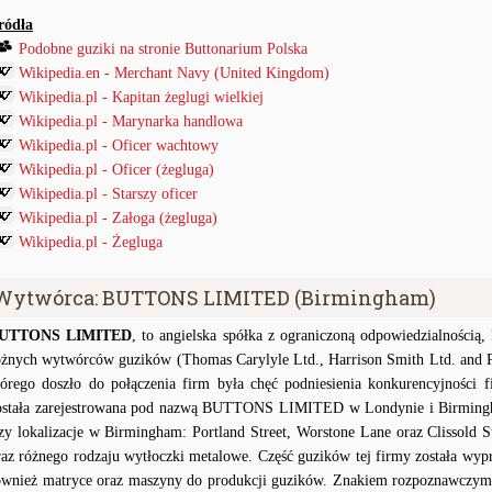
ródła
Podobne guziki na stronie Buttonarium Polska
Wikipedia.en - Merchant Navy (United Kingdom)
Wikipedia.pl - Kapitan żeglugi wielkiej
Wikipedia.pl - Marynarka handlowa
Wikipedia.pl - Oficer wachtowy
Wikipedia.pl - Oficer (żegluga)
Wikipedia.pl - Starszy oficer
Wikipedia.pl - Załoga (żegluga)
Wikipedia.pl - Żegluga
Wytwórca: BUTTONS LIMITED (Birmingham)
UTTONS LIMITED
, to angielska spółka z ograniczoną odpowiedzialnością,
óżnych wytwórców guzików (Thomas Carylyle Ltd., Harrison Smith Ltd. and 
tórego doszło do połączenia firm była chęć podniesienia konkurencyjności
ostała zarejestrowana pod nazwą BUTTONS LIMITED w Londynie i Birming
rzy lokalizacje w Birmingham: Portland Street, Worstone Lane oraz Clissold 
raz różnego rodzaju wytłoczki metalowe. Część guzików tej firmy została 
ównież matryce oraz maszyny do produkcji guzików. Znakiem rozpoznawc