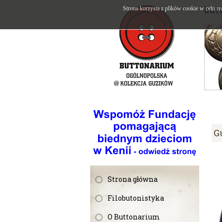
but
Strona korzysta z plików cookie w celu re
G
Strona główna
Filobutonistyka
O Buttonarium