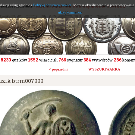
tonarium.eu
alizacji usług zgodnie z
Polityką dotyczącą cookies
. Możesz określić warunki przechowywania l
- Strona Polskich Kolekcjonerów Guzików
ukryj komunikat
8230
1552
766
684
286
guzików
właścicieli
sygnatur
wytwórców
koment
< poprzedni
WYSZUKIWARKA
uzik btrm007999