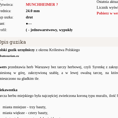
Ostatnia aktua
ytwórca:
MUNCHHEIMER ?
Licznik wyświ
rednica:
24.0 mm
Pobierz w we
yp uszka:
drut
ant:
●---
rofil:
( - jednowarstwowy, wypukły
Opis guzika
olski guzik urzędniczy
z okresu Królestwa Polskiego
buttonarium.eu
wers
przedstawia herb Warszawy bez tarczy herbowej, czyli Syrenkę z zakr
niesioną w górę, zakrzywioną szablę, a w lewej owalną tarczę, na które
mieszczono na gładkim tle.
iekawostka
arcza herbu miejskiego była najczęściej zwieńczona koroną typu muralis, ilość b
miasta mniejsze - trzy baszty,
miasta większe - cztery baszty,