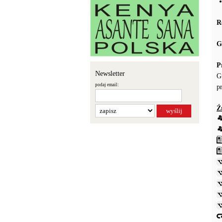
R
G
P
Newsletter
G
podaj email:
p
Ź