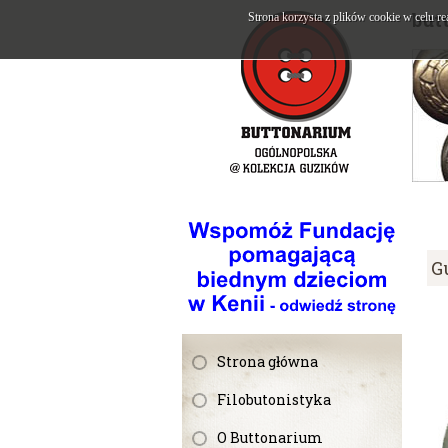
but
Strona korzysta z plików cookie w celu re
G
Strona główna
Filobutonistyka
O Buttonarium