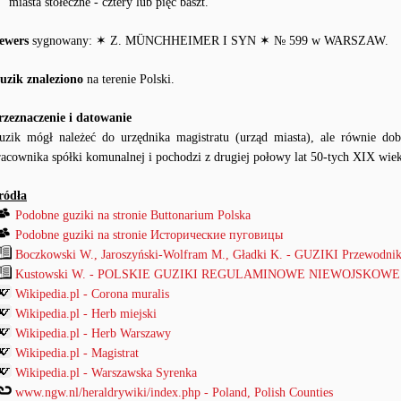
miasta stołeczne - cztery lub pięć baszt.
ewers
sygnowany: ✶ Z. MÜNCHHEIMER I SYN ✶ № 599 w WARSZAW.
uzik znaleziono
na terenie Polski.
rzeznaczenie i datowanie
uzik mógł należeć do urzędnika magistratu (urząd miasta), ale równie dob
racownika spółki komunalnej i pochodzi z drugiej połowy lat 50-tych XIX wie
ródła
Podobne guziki na stronie Buttonarium Polska
Podobne guziki na stronie Исторические пуговицы
Boczkowski W., Jaroszyński-Wolfram M., Gładki K. - GUZIKI Przewodnik
Kustowski W. - POLSKIE GUZIKI REGULAMINOWE NIEWOJSKOWE od
Wikipedia.pl - Corona muralis
Wikipedia.pl - Herb miejski
Wikipedia.pl - Herb Warszawy
Wikipedia.pl - Magistrat
Wikipedia.pl - Warszawska Syrenka
www.ngw.nl/heraldrywiki/index.php - Poland, Polish Counties