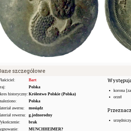
Dane szczegółowe
Występuj
łaściciel:
Bart
raj:
Polska
korona [z
kres historyczny:
Królestwo Polskie (Polska)
orzeł
naleziono:
Polska
ateriał awersu:
mosiądz
Przeznac
ateriał rewersu:
g.jednorodny
urzędnicz
ykończenie:
brak
ygnowanie:
MUNCHHEIMER?