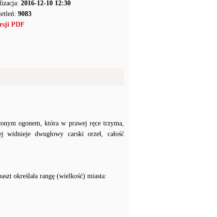
lizacja:
2016-12-10 12:30
etleń:
9083
rsji PDF
ęconym ogonem, która w prawej ręce trzyma,
j widnieje dwugłowy carski orzeł, całość
aszt określała rangę (wielkość) miasta: