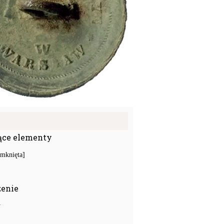
ące elementy
amknięta]
zenie
y