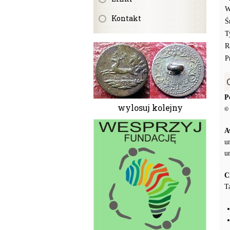
W
Kontakt
Ś
T
R
P
P
wylosuj kolejny
© 
A
u
u
C
T