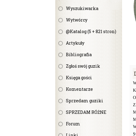
Wyszukiwarka
Wytwórcy
@Katalog (5 + 821 stron)
Artykuły
Bibliografia
Zgłoś swój guzik
Księga gości
W
Komentarze
K
O
Sprzedam guziki
Z
SPRZEDAM RÓŻNE
M
M
Forum
W
S
Linki