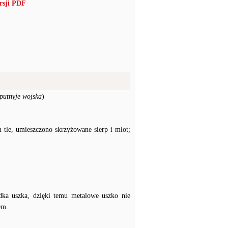
rsji PDF
putnyje wojska
)
tle, umieszczono skrzyżowane sierp i młot;
dka uszka, dzięki temu metalowe uszko nie
em.