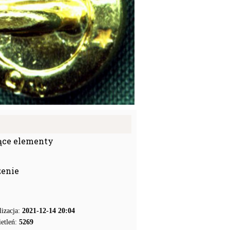
ące elementy
zenie
lizacja:
2021-12-14 20:04
etleń:
5269