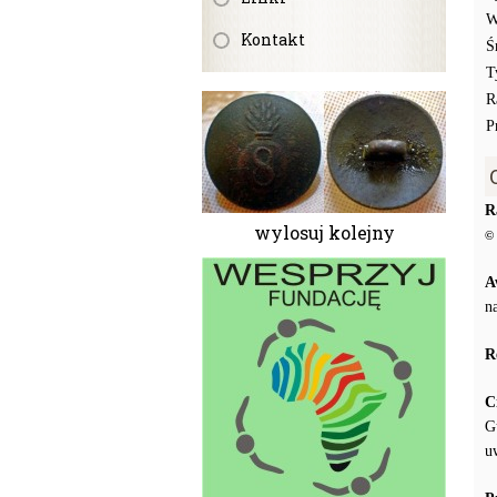
W
Kontakt
Ś
T
R
P
R
wylosuj kolejny
© 
A
n
R
C
G
u