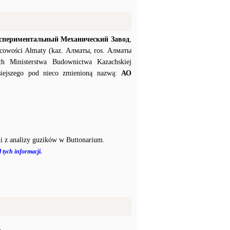
периментальный Механический Завод
,
jscowości Ałmaty (kaz. Алматы, ros. Алматы
 Ministerstwa Budownictwa Kazachskiej
zisiejszego pod nieco zmienioną nazwą:
АО
i z analizy guzików w Buttonarium.
 tych informacji.