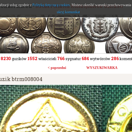
tonarium.eu
alizacji usług zgodnie z
Polityką dotyczącą cookies
. Możesz określić warunki przechowywania l
- Strona Polskich Kolekcjonerów Guzików
ukryj komunikat
8230
1552
766
684
286
guzików
właścicieli
sygnatur
wytwórców
koment
< poprzedni
WYSZUKIWARKA
uzik btrm008004