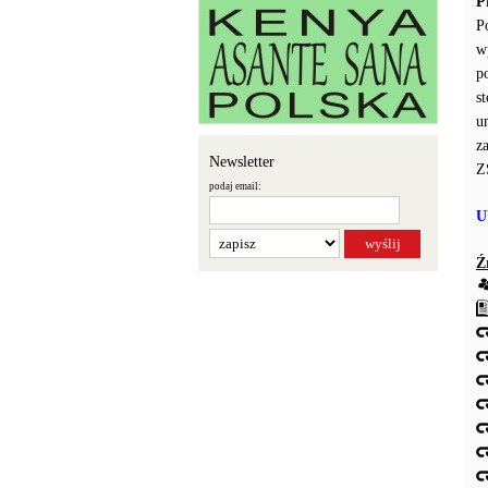
P
P
w
p
s
u
z
Newsletter
Z
podaj email:
U
Ź