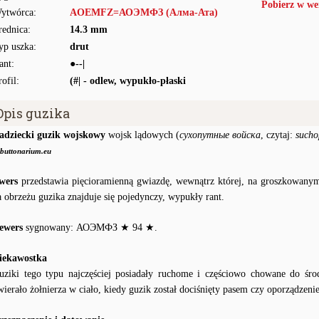
Pobierz w we
ytwórca:
AOEMFZ=АОЭМФЗ (Алма-Ата)
rednica:
14.3 mm
yp uszka:
drut
ant:
●--|
rofil:
(#| - odlew, wypukło-płaski
Opis guzika
adziecki guzik wojskowy
wojsk lądowych (
сухопутные войска
, czytaj:
sucho
buttonarium.eu
wers
przedstawia pięcioramienną gwiazdę, wewnątrz której, na groszkowanym 
a obrzeżu guzika znajduje się pojedynczy, wypukły rant.
ewers
sygnowany: АОЭМФЗ ★ 94 ★.
iekawostka
uziki tego typu najczęściej posiadały ruchome i częściowo chowane do śro
wierało żołnierza w ciało, kiedy guzik został dociśnięty pasem czy oporządzeni