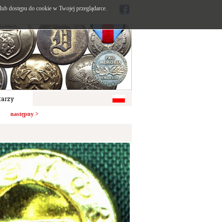
ub dostępu do cookie w Twojej przeglądarce.
arzy
następny >