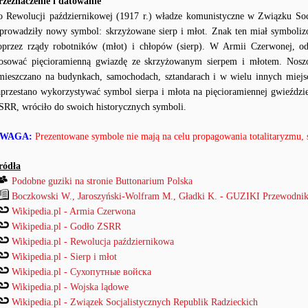
rzeznaczenie i datowanie
o Rewolucji październikowej (1917 r.) władze komunistyczne w Związku Soc
prowadziły nowy symbol: skrzyżowane sierp i młot. Znak ten miał symbolizow
oprzez rządy robotników (młot) i chłopów (sierp). W Armii Czerwonej, o
tosować pięcioramienną gwiazdę ze skrzyżowanym sierpem i młotem. Noszo
mieszczano na budynkach, samochodach, sztandarach i w wielu innych mie
aprzestano wykorzystywać symbol sierpa i młota na pięcioramiennej gwieździe
SRR, wróciło do swoich historycznych symboli.
WAGA:
Prezentowane symbole nie mają na celu propagowania totalitaryzmu, sł
ródła
Podobne guziki na stronie Buttonarium Polska
Boczkowski W., Jaroszyński-Wolfram M., Gładki K. - GUZIKI Przewodnik
Wikipedia.pl - Armia Czerwona
Wikipedia.pl - Godło ZSRR
Wikipedia.pl - Rewolucja październikowa
Wikipedia.pl - Sierp i młot
Wikipedia.pl - Сухопутные войска
Wikipedia.pl - Wojska lądowe
Wikipedia.pl - Związek Socjalistycznych Republik Radzieckich