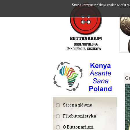
but
Strona korzysta z plików cookie w celu re
G
Strona główna
Filobutonistyka
O Buttonarium