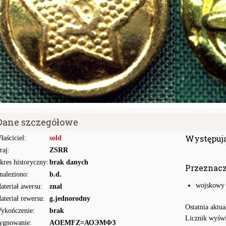
Dane szczegółowe
Występuj
łaściciel:
sold
raj:
ZSRR
kres historyczny:
brak danych
Przeznac
naleziono:
b.d.
wojskowy
ateriał awersu:
znal
ateriał rewersu:
g.jednorodny
Ostatnia aktua
ykończenie:
brak
Licznik wyświ
ygnowanie:
AOEMFZ=АОЭМФЗ