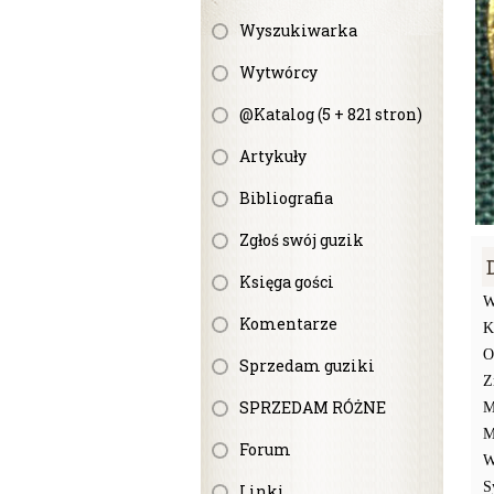
Wyszukiwarka
Wytwórcy
@Katalog (5 + 821 stron)
Artykuły
Bibliografia
Zgłoś swój guzik
Księga gości
W
Komentarze
K
O
Sprzedam guziki
Z
SPRZEDAM RÓŻNE
M
M
Forum
W
S
Linki