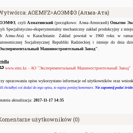
Wytwórca: AOEMFZ=АОЭМФЗ (Алма-Ата)
ОЭМФЗ
, czyli
Алматинский
(początkowo: Алма-Атинский)
Опытно Экс
zyli Specjalistyczno-eksperymentalny mechaniczny zakład produkcyjny z mie
ub Алма-Ата) w Kazachstanie. Zakład powstał w 1960 roku w ramach
utonomicznej Socjalistycznej Republiki Radzieckiej i istnieje do dnia d
Экспериментальный Машиностроительный Завод"
.
ródła
www.emz.kz - АО "Экспериментальный Машиностроительный Завод"
rzy opracowaniu opisu wykorzystano informacje od użytkowników oraz wniosk
śli chciałbyś coś dodać do tego opisu, to napisz poniżej komentarz.
Nie zapomnij podać źródeł
statnia aktualizacja:
2017-11-17 14:35
Komentarze użytkowników (0)