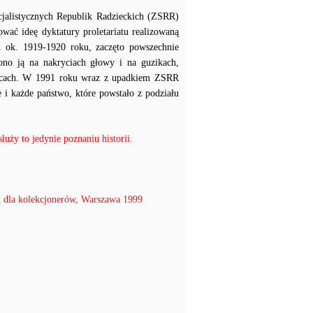
jalistycznych Republik Radzieckich (ZSRR)
ać ideę dyktatury proletariatu realizowaną
d ok. 1919-1920 roku, zaczęto powszechnie
no ją na nakryciach głowy i na guzikach,
jscach. W 1991 roku wraz z upadkiem ZSRR
 i każde państwo, które powstało z podziału
uży to jedynie poznaniu historii.
 dla kolekcjonerów, Warszawa 1999