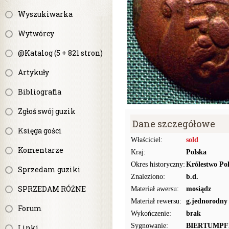
Wyszukiwarka
Wytwórcy
@Katalog (5 + 821 stron)
Artykuły
Bibliografia
Zgłoś swój guzik
Dane szczegółowe
Księga gości
Właściciel:
sold
Komentarze
Kraj:
Polska
Okres historyczny:
Królestwo Pol
Sprzedam guziki
Znaleziono:
b.d.
SPRZEDAM RÓŻNE
Materiał awersu:
mosiądz
Materiał rewersu:
g.jednorodny
Forum
Wykończenie:
brak
Sygnowanie:
BIERTUMPF
Linki