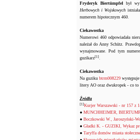
Fryderyk Biertümpfel
był wyt
Herbowych i Wojskowych
istniał
numerem hipotecznym 460.
Ciekawostka
Numerowi 460 odpowiadała nieruch
należał do Anny Schütz. Prawdopo
wynajmowane. Pod tym numerem
[1]
guzikarz
.
Ciekawostka
Na guziku
btrm008229
występuje 
litery AO oraz dwukropek - co to
Źródła
[1]
Kurjer Warszawski - nr 157 z 1
●
MUNCHHEIMER, BIERTUMPFEL
●
Boczkowski W., Jaroszyński-W
●
Gładki K. - GUZIKI, Wykaz pro
●
Taryffa domów miasta stołeczn
●
Skorowidz mieszkańców miasta