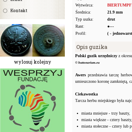
Wytwórca:
BIERTUMPFEL
Kontakt
Średnica:
21.9 mm
Typ uszka:
drut
Rant:
●---
Profil:
( - jednowar
Opis guzika
Polski guzik urzędniczy
z okresu
wylosuj kolejny
© buttonarium.eu
Awers
przedstawia tarczę herbo
umieszczono koronę zamkniętą, ca
Ciekawostka
Tarcza herbu miejskiego była najc
miasta mniejsze - trzy baszty,
miasta większe - cztery baszty
miasta stołeczne - cztery lub p