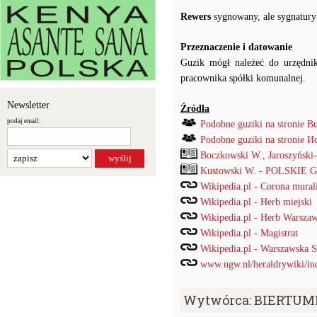
Rewers
sygnowany, ale sygnatury
Przeznaczenie i datowanie
Guzik mógł należeć do urzędnika
pracownika spółki komunalnej.
Newsletter
Źródła
podaj email:
Podobne guziki na stronie B
Podobne guziki na stronie
Boczkowski W., Jaroszyński
Kustowski W. - POLSKIE
Wikipedia.pl - Corona mural
Wikipedia.pl - Herb miejski
Wikipedia.pl - Herb Warsza
Wikipedia.pl - Magistrat
Wikipedia.pl - Warszawska 
www.ngw.nl/heraldrywiki/ind
Wytwórca: BIERTUMP