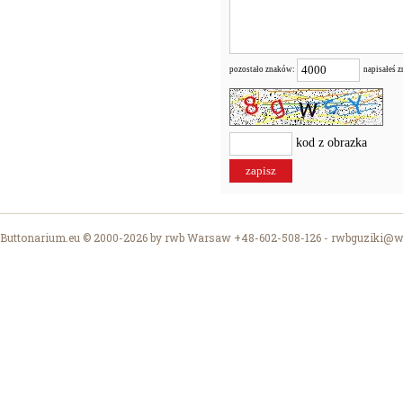
pozostało znaków:
napisałeś 
kod z obrazka
Buttonarium.eu © 2000-2026 by rwb Warsaw +48-602-508-126 -
rwbguziki@wp