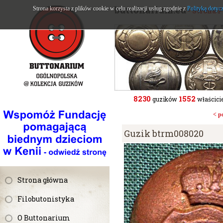
buttonarium.eu
Strona korzysta z plików cookie w celu realizacji usług zgodnie z
Polityką dotyc
- Strona 
8230
1552
guzików
właścicie
< p
Guzik btrm008020
Strona główna
Filobutonistyka
O Buttonarium