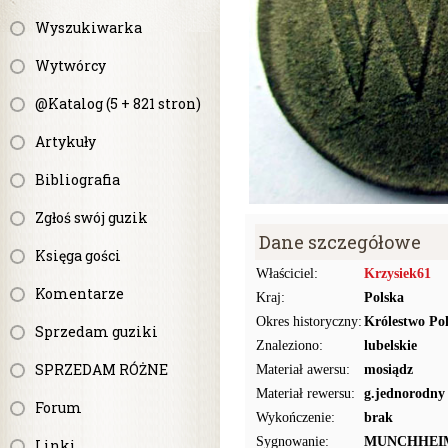
Wyszukiwarka
Wytwórcy
@Katalog (5 + 821 stron)
Artykuły
Bibliografia
Zgłoś swój guzik
Dane szczegółowe
Księga gości
Właściciel:
Krzysiek61
Komentarze
Kraj:
Polska
Okres historyczny:
Królestwo Pol
Sprzedam guziki
Znaleziono:
lubelskie
SPRZEDAM RÓŻNE
Materiał awersu:
mosiądz
Materiał rewersu:
g.jednorodny
Forum
Wykończenie:
brak
Sygnowanie:
MUNCHHEI
Linki