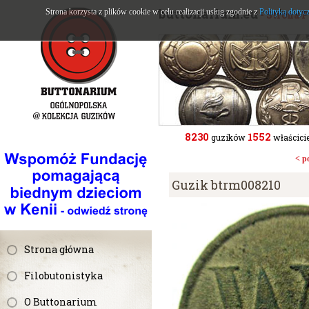
buttonarium.eu
Strona korzysta z plików cookie w celu realizacji usług zgodnie z
Polityką dotyc
- Strona 
8230
1552
guzików
właścicie
< p
Guzik btrm008210
Strona główna
Filobutonistyka
O Buttonarium