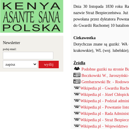
Dnia 30 listopada 1830 roku R
nazwie Straż Bezpieczeństwa. Już
powołana przez dyktatora Powsta
do Gwardii Ruchomej 10 batalion
Ciekawostka
Newsletter
Dotychczas znane są guziki: WA 
podaj email:
krakowskie), WL (woj. lubelski
Źródła
Podobne guziki na stronie B
Boczkowski W., Jaroszyński
Gembarzewski Br. - Rodowod
Wikipedia.pl - Gwardia Ruc
Wikipedia.pl - Józef Chłopick
Wikipedia.pl - Podział admin
Wikipedia.pl - Powstanie lis
Wikipedia.pl - Rada Administ
Wikipedia.pl - Straż Bezpiec
Wikipedia.pl - Województwo l