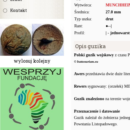
Wytwórca:
MUNCHHEI
Kontakt
Średnica:
27.0 mm
Typ uszka:
drut
Rant:
●--|
Profil:
| - jednowars
Opis guzika
Polski guzik wojskowy
z czasu 
wylosuj kolejny
© buttonarium.eu
Awers
przedstawia dwie duże lite
Rewers
sygnowany: (orzełek) 
Guzik znaleziono
na terenie woj
Przeznaczenie i datowanie
Guzik należał do żołnierza jedn
Powstania Listopadowego.