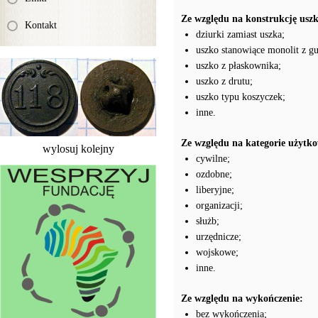
Ze względu na konstrukcję usz
Kontakt
dziurki zamiast uszka;
uszko stanowiące monolit z g
uszko z płaskownika;
uszko z drutu;
uszko typu koszyczek;
inne.
Ze względu na kategorie użytk
wylosuj kolejny
cywilne;
ozdobne;
liberyjne;
organizacji;
służb;
urzędnicze;
wojskowe;
inne.
Ze względu na wykończenie:
bez wykończenia;