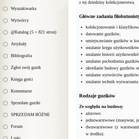
z tej dziedziny kolekcjonerstwa.
Wyszukiwarka
Główne zadania filobutonist
Wytwórcy
kolekcjonowanie i klasyfikow
@Katalog (5 + 821 stron)
datowanie guzików;
umiejscawianie guzików w ko
Artykuły
ustalanie kręgu użytkownikó
ustalanie historii użytkowni
Bibliografia
ustalanie pochodzenia guzikó
Zgłoś swój guzik
określanie budowy guzików or
ustalanie wytwórców guzików 
Księga gości
ustalanie technik wytwarzania
Komentarze
Rodzaje guzików
Sprzedam guziki
Ze względu na budowę:
ażurowe;
SPRZEDAM RÓŻNE
jednowarstwowe (masywne, je
Forum
dwuwarstwowe (z warstwami ś
w środku).
Linki