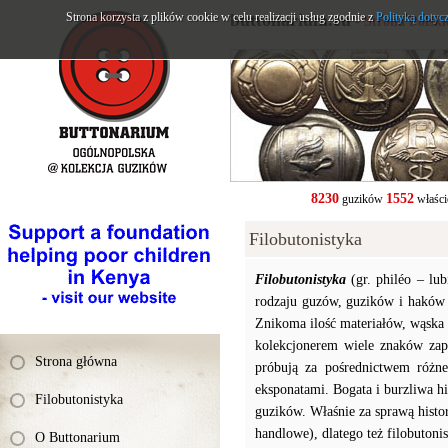
Strona korzysta z plików cookie w celu realizacji usług zgodnie z
buttonarium.eu
Polityką dotyc
- Strona Polsk
8230
1552
guzików
właści
Filobutonistyka
Filobutonistyka
(gr. philéo – lu
rodzaju guzów, guzików i haków
Znikoma ilość materiałów, wąska 
kolekcjonerem wiele znaków zapy
Strona główna
próbują za pośrednictwem różne
eksponatami. Bogata i burzliwa hi
Filobutonistyka
guzików. Właśnie za sprawą histor
handlowe), dlatego też filobuton
O Buttonarium