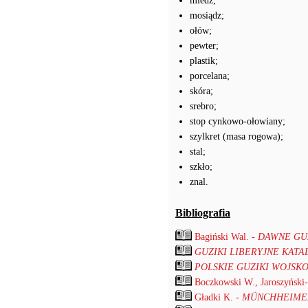
miedź;
mosiądz;
ołów;
pewter;
plastik;
porcelana;
skóra;
srebro;
stop cynkowo-ołowiany;
szylkret (masa rogowa);
stal;
szkło;
znal.
Bibliografia
Bagiński Wal. -
DAWNE GUZ
GUZIKI LIBERYJNE KATA
POLSKIE GUZIKI WOJSKO
Boczkowski W., Jaroszyński
Gładki K. -
MÜNCHHEIMER Hi