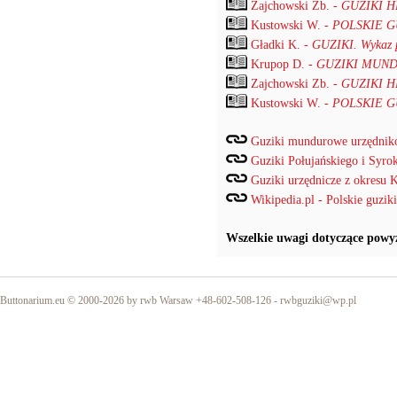
Zajchowski Zb. -
GUZIKI H
Kustowski W. -
POLSKIE G
Gładki K. -
GUZIKI. Wykaz pr
Krupop D. -
GUZIKI MUND
Zajchowski Zb. -
GUZIKI H
Kustowski W. -
POLSKIE G
Guziki mundurowe urzędnik
Guziki Połujańskiego i Syro
Guziki urzędnicze z okresu 
Wikipedia.pl - Polskie guz
Wszelkie uwagi dotyczące powyżs
Buttonarium.eu © 2000-2026 by rwb Warsaw +48-602-508-126 -
rwbguziki@wp.pl