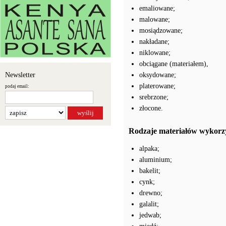
emaliowane;
malowane;
mosiądzowane;
nakładane;
niklowane;
obciągane (materiałem),
Newsletter
oksydowane;
platerowane;
podaj email:
srebrzone;
złocone.
Rodzaje materiałów wykorz
alpaka;
aluminium;
bakelit;
cynk;
drewno;
galalit;
jedwab;