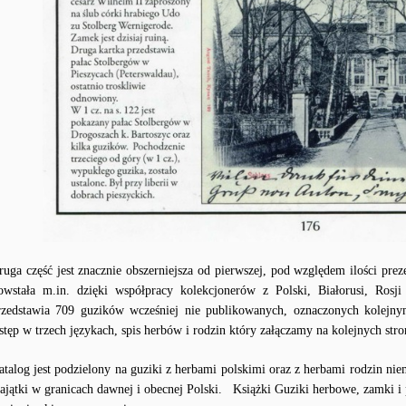
ruga część jest znacznie obszerniejsza od pierwszej, pod względem ilości pre
owstała m.in. dzięki współpracy kolekcjonerów z Polski, Białorusi, Ros
rzedstawia 709 guzików wcześniej nie publikowanych, oznaczonych kolejn
stęp w trzech językach, spis herbów i rodzin który załączamy na kolejnych stro
atalog jest podzielony na guziki z herbami polskimi oraz z herbami rodzin niem
ajątki w granicach dawnej i obecnej Polski. Książki Guziki herbowe, zamki i p