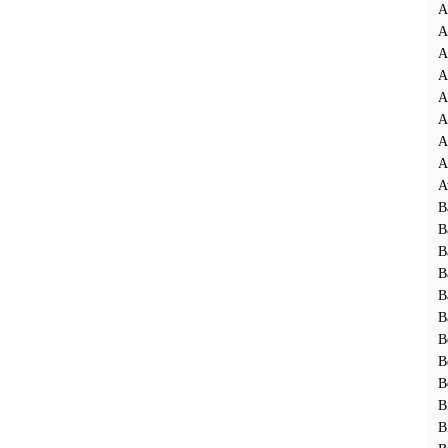
A
A
A
A
A
A
A
A
A
B
B
B
B
B
B
B
B
B
B
B