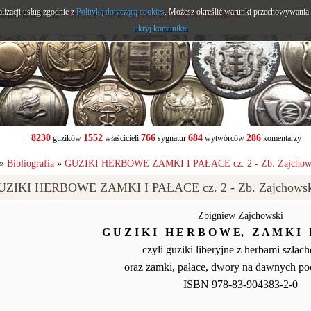
alizacji usług zgodnie z
onarium.eu
Polityką dotyczącą cookies
. Możesz określić warunki przechowywania l
- Strona Polskich Kolekcjonerów Guzików
ukryj komunikat
8230
1552
766
684
286
guzików
właścicieli
sygnatur
wytwórców
komentarzy
»
Bibliografia
»
GUZIKI HERBOWE ZAMKI I PAŁACE cz. 2 - Zb. Zajchowsk
UZIKI HERBOWE ZAMKI I PAŁACE cz. 2 - Zb. Zajchowski
Zbigniew Zajchowski
G U Z I K I H E R B O W E, Z A M K I 
czyli guziki liberyjne z herbami szlac
oraz zamki, pałace, dwory na dawnych p
ISBN 978-83-904383-2-0