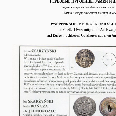
ГЕРБОВЫЕ ПУГОВИЦЫ ЗАМКИ И 
Ливрейные пуговицы с дворянскими герб
Замки и дворцы на старых открытках
WAPPENKNÖPFE BURGEN UND SCH
das heißt Livreeknöpfe mit Adelswap
und Burgen, Schlösser, Gutshäuser auf alten An