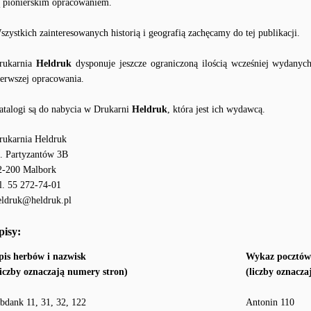
ą pionierskim opracowaniem.
szystkich zainteresowanych historią i geografią zachęcamy do tej publikacji.
rukarnia
Heldruk
dysponuje jeszcze ograniczoną ilością wcześniej wydanyc
ierwszej opracowania.
atalogi są do nabycia w Drukarni
Heldruk
, która jest ich wydawcą.
rukarnia Heldruk
l. Partyzantów 3B
2-200 Malbork
el. 55 272-74-01
eldruk@heldruk.pl
pisy:
pis herbów i nazwisk
Wykaz pocztów
liczby oznaczają numery stron)
(liczby oznacza
bdank 11, 31, 32, 122
Antonin 110