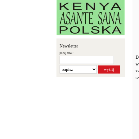
Newsletter
podaj email:
D
w
z
s