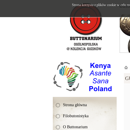
Strona korzysta z plików cookie w celu re
butt
G
Strona główna
Filobutonistyka
O Buttonarium