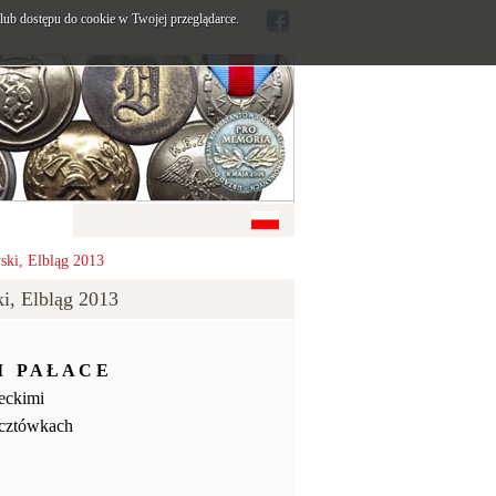
ub dostępu do cookie w Twojej przeglądarce.
i, Elbląg 2013
, Elbląg 2013
I P A Ł A C E
heckimi
ocztówkach