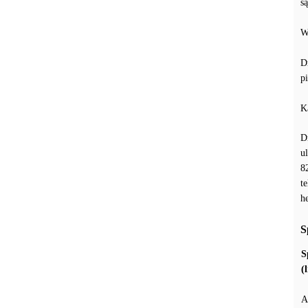
s
W
D
p
K
D
u
8
t
h
S
S
(
A