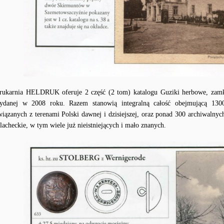
rukarnia HELDRUK oferuje 2 część (2 tom) katalogu Guziki herbowe, zamki i
ydanej w 2008 roku. Razem stanowią integralną całość obejmującą 130
wiązanych z terenami Polski dawnej i dzisiejszej, oraz ponad 300 archiwalnyc
zlacheckie, w tym wiele już nieistniejących i mało znanych.