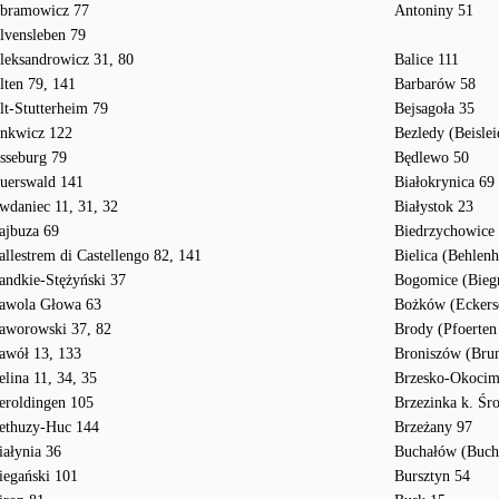
bramowicz 77
Antoniny 51
lvensleben 79
leksandrowicz 31, 80
Balice 111
lten 79, 141
Barbarów 58
lt-Stutterheim 79
Bejsagoła 35
nkwicz 122
Bezledy (Beislei
sseburg 79
Będlewo 50
uerswald 141
Białokrynica 69
wdaniec 11, 31, 32
Białystok 23
ajbuza 69
Biedrzychowice 
allestrem di Castellengo 82, 141
Bielica (Behlen
andkie-Stężyński 37
Bogomice (Biegn
awola Głowa 63
Bożków (Eckers
aworowski 37, 82
Brody (Pfoerten
awół 13, 133
Broniszów (Bru
elina 11, 34, 35
Brzesko-Okocim
eroldingen 105
Brzezinka k. Śro
ethuzy-Huc 144
Brzeżany 97
iałynia 36
Buchałów (Buch
iegański 101
Bursztyn 54