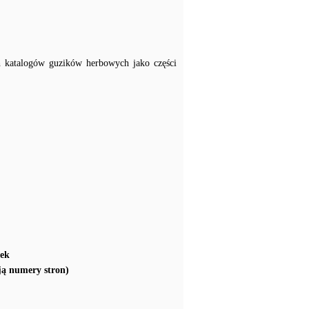
h katalogów guzików herbowych jako części
ek
ją numery stron)