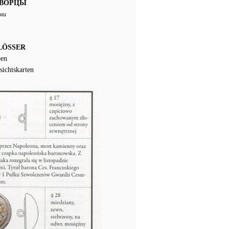
ДВОРЦЫ
ами
LÖSSER
pen
sichtskarten