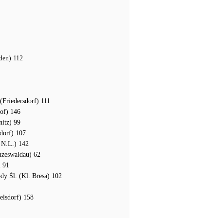
den) 112
(Friedersdorf) 111
hof) 146
itz) 99
dorf) 107
 N.L.) 142
nzeswaldau) 62
 91
dy Śl. (Kl. Bresa) 102
elsdorf) 158