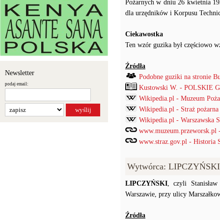
Pożarnych w dniu 26 kwietnia 193
dla urzędników i Korpusu Techni
Ciekawostka
Ten wzór guzika był częściowo wz
Źródła
Newsletter
Podobne guziki na stronie B
podaj email:
Kustowski W. - POLSKIE
Wikipedia.pl - Muzeum Poża
Wikipedia.pl - Straż pożarna
Wikipedia.pl - Warszawska 
www.muzeum.przeworsk.pl -
www.straz.gov.pl - Historia 
Wytwórca: LIPCZYŃSKI
LIPCZYŃSKI
, czyli Stanisła
Warszawie, przy ulicy Marszałkow
Źródła