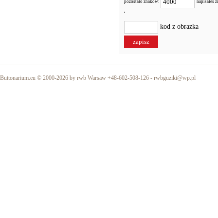
pozostało znaków:
napisałeś 
kod z obrazka
Buttonarium.eu © 2000-2026 by rwb Warsaw +48-602-508-126 -
rwbguziki@wp.pl