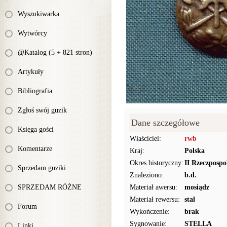
Wyszukiwarka
Wytwórcy
@Katalog (5 + 821 stron)
Artykuły
Bibliografia
Zgłoś swój guzik
Dane szczegółowe
Księga gości
Właściciel:
rwb
Komentarze
Kraj:
Polska
Okres historyczny:
II Rzeczpospo
Sprzedam guziki
Znaleziono:
b.d.
SPRZEDAM RÓŻNE
Materiał awersu:
mosiądz
Materiał rewersu:
stal
Forum
Wykończenie:
brak
Sygnowanie:
STELLA
Linki