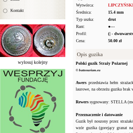
Wytwórca:
LIPCZYŃSKI
Kontakt
Średnica:
15.4 mm
Typ uszka:
drut
Rant:
●---
Profil:
(| - dwuwars
Cena:
50.00 zł
Opis guzika
wylosuj kolejny
Polski guzik Straży Pożarnej
© buttonarium.eu
Awers
przedstawia hełm strażac
laurowe, na obrzeżu guzika brak 
Rewers
sygnowany: STELLA (mot
Przeznaczenie i datowanie
Guzik był noszony przez strażak
wzór guzika (gorejący granat n