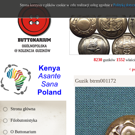
Strona korzysta z plików cookie w celu realizacji usług zgodnie z
buttonarium.eu
Polityką dotyc
- Strona Polsk
8230
1552
guzików
właści
< p
Guzik btrm001172
Strona główna
Filobutonistyka
O Buttonarium