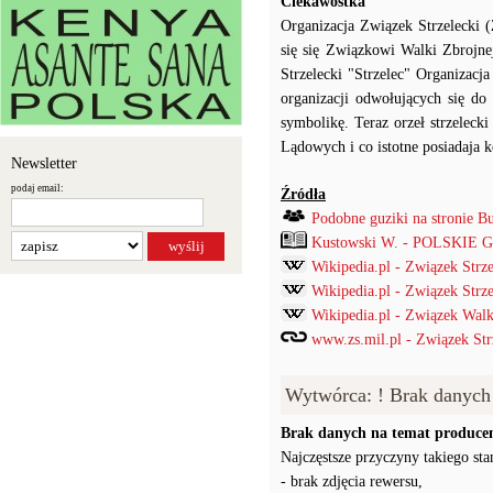
Ciekawostka
Organizacja Związek Strzelecki 
się się Związkowi Walki Zbrojn
Strzelecki "Strzelec" Organizacj
organizacji odwołujących się do 
symbolikę. Teraz orzeł strzelec
Lądowych i co istotne posiadaja k
Newsletter
podaj email:
Źródła
Podobne guziki na stronie B
Kustowski W. - POLSKIE
Wikipedia.pl - Związek Strze
Wikipedia.pl - Związek Strz
Wikipedia.pl - Związek Walk
www.zs.mil.pl - Związek St
Wytwórca: ! Brak danych
Brak danych na temat producen
Najczęstsze przyczyny takiego stan
- brak zdjęcia rewersu,