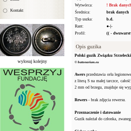
Wytwórca:
! Brak danyc
Kontakt
Średnica:
brak danych
Typ uszka:
b.d.
Rant:
●-|-
Profil:
(( - dwuwars
Opis guzika
Polski guzik Związku Strzeleck
wylosuj kolejny
© buttonarium.eu
Awers
przedstawia orła legionowe
z literą S na małej tarczce, cało
2 mm od brzegu, znajduje się wy
Rewers
- brak zdjęcia rewersu.
Przeznaczenie i datowanie
Guzik należał do członka, zwanego