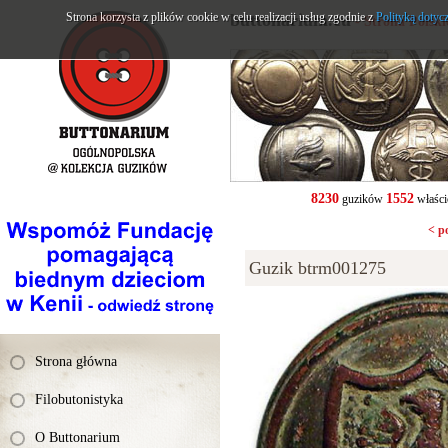
Strona korzysta z plików cookie w celu realizacji usług zgodnie z
buttonarium.eu
Polityką dotyc
- Strona Polsk
8230
1552
guzików
właści
< p
Guzik btrm001275
Strona główna
Filobutonistyka
O Buttonarium