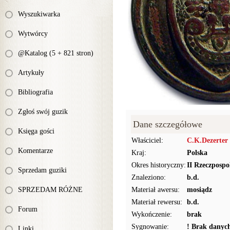
Wyszukiwarka
Wytwórcy
@Katalog (5 + 821 stron)
Artykuły
Bibliografia
Zgłoś swój guzik
Dane szczegółowe
Księga gości
Właściciel:
C.K.Dezerter
Komentarze
Kraj:
Polska
Okres historyczny:
II Rzeczpospo
Sprzedam guziki
Znaleziono:
b.d.
SPRZEDAM RÓŻNE
Materiał awersu:
mosiądz
Materiał rewersu:
b.d.
Forum
Wykończenie:
brak
Sygnowanie:
! Brak danyc
Linki