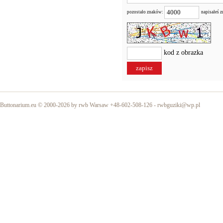
pozostało znaków:
napisałeś 
kod z obrazka
Buttonarium.eu © 2000-2026 by rwb Warsaw +48-602-508-126 -
rwbguziki@wp.pl