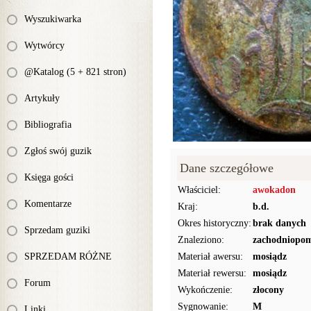
Wyszukiwarka
Wytwórcy
@Katalog (5 + 821 stron)
Artykuły
Bibliografia
Zgłoś swój guzik
Dane szczegółowe
Księga gości
Właściciel:
awokadon
Komentarze
Kraj:
b.d.
Okres historyczny:
brak danych
Sprzedam guziki
Znaleziono:
zachodniopom
SPRZEDAM RÓŻNE
Materiał awersu:
mosiądz
Materiał rewersu:
mosiądz
Forum
Wykończenie:
złocony
Sygnowanie:
M
Linki