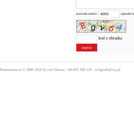
pozostało znaków:
napisałeś 
kod z obrazka
Buttonarium.eu © 2000-2026 by rwb Warsaw +48-602-508-126 -
rwbguziki@wp.pl