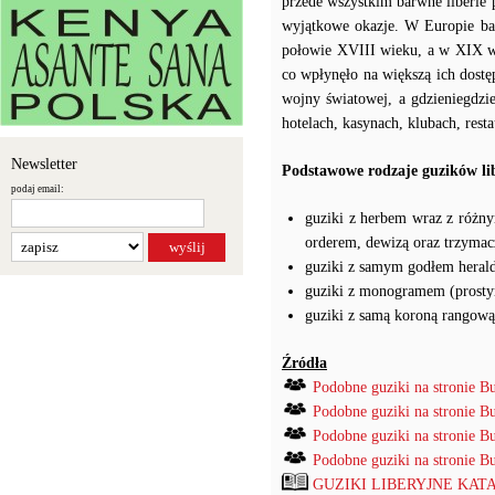
przede wszystkim barwne liberie p
wyjątkowe okazje. W Europie ba
połowie XVIII wieku, a w XIX wi
co wpłynęło na większą ich dostę
wojny światowej, a gdzieniegdz
hotelach, kasynach, klubach, resta
Newsletter
Podstawowe rodzaje guzików li
podaj email:
guziki z herbem wraz z różny
orderem, dewizą oraz trzymac
guziki z samym godłem heral
guziki z monogramem (prosty
guziki z samą koroną rangową
Źródła
Podobne guziki na stronie B
Podobne guziki na stronie B
Podobne guziki na stronie B
Podobne guziki na stronie B
GUZIKI LIBERYJNE KATAL