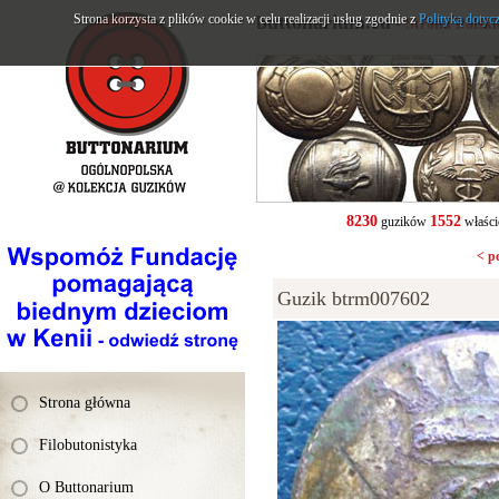
Strona korzysta z plików cookie w celu realizacji usług zgodnie z
buttonarium.eu
Polityką dotyc
- Strona Polsk
8230
1552
guzików
właści
< p
Guzik btrm007602
Strona główna
Filobutonistyka
O Buttonarium