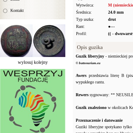
Wytwórca:
M (niemiecki
Kontakt
Średnica:
24.0 mm
Typ uszka:
drut
Rant:
●---
Profil:
(( - dwuwars
Opis guzika
Guzik liberyjny
- niemieckiej pr
wylosuj kolejny
© buttonarium.eu
Awers
przedstawia literę B (pi
wypukłego rantu.
Rewers
sygnowany: ** NEUSIL
Guzik znaleziono
w okolicach K
Przeznaczenie i datowanie
Guziki liberyjne spotykano tylko