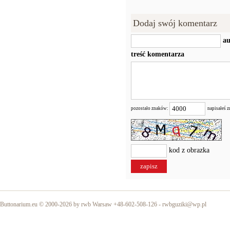
Dodaj swój komentarz
au
treść komentarza
pozostało znaków:
napisałeś 
kod z obrazka
Buttonarium.eu © 2000-2026 by rwb Warsaw +48-602-508-126 -
rwbguziki@wp.pl