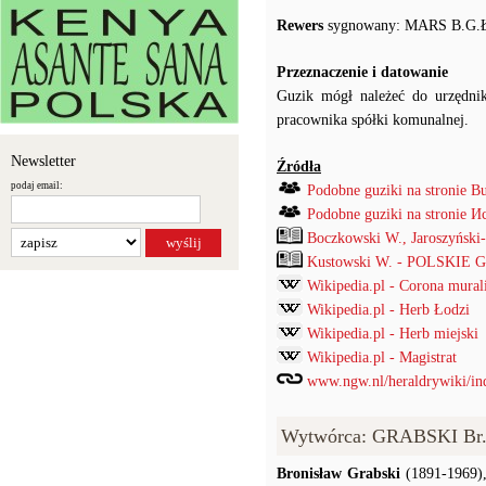
Rewers
sygnowany: MARS B.G.Ł
Przeznaczenie i datowanie
Guzik mógł należeć do urzędnika
pracownika spółki komunalnej.
Newsletter
Źródła
podaj email:
Podobne guziki na stronie B
Podobne guziki na stronie
Boczkowski W., Jaroszyński
Kustowski W. - POLSKIE
Wikipedia.pl - Corona mural
Wikipedia.pl - Herb Łodzi
Wikipedia.pl - Herb miejski
Wikipedia.pl - Magistrat
www.ngw.nl/heraldrywiki/ind
Wytwórca: GRABSKI Br.
Bronisław Grabski
(1891-1969),