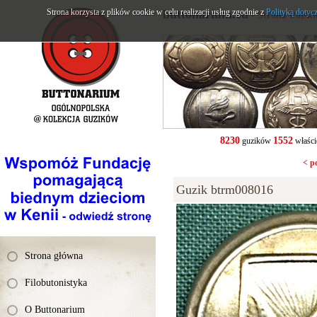
Strona korzysta z plików cookie w celu realizacji usług zgodnie z
buttonarium.eu
Polityką dotyc
- Strona Polsk
8230
1552
guzików
właści
< p
Guzik btrm008016
Strona główna
Filobutonistyka
O Buttonarium