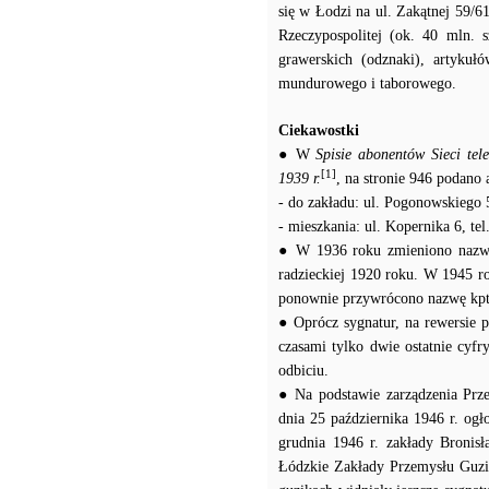
się w Łodzi na ul. Zakątnej 59/
Rzeczypospolitej (ok. 40 mln. s
grawerskich (odznaki), artykuł
mundurowego i taborowego.
Ciekawostki
● W
Spisie abonentów Sieci te
[1]
1939 r.
, na stronie 946 podano
- do zakładu: ul. Pogonowskiego 5
- mieszkania: ul. Kopernika 6, tel
● W 1936 roku zmieniono nazwę 
radzieckiej 1920 roku. W 1945 r
ponownie przywrócono nazwę kp
● Oprócz sygnatur, na rewersie p
czasami tylko dwie ostatnie cyf
odbiciu.
● Na podstawie zarządzenia Prz
dnia 25 października 1946 r. og
grudnia 1946 r. zakłady Bronis
Łódzkie Zakłady Przemysłu Guzik