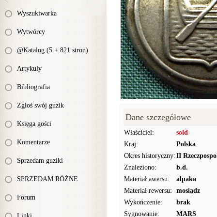
Wyszukiwarka
Wytwórcy
@Katalog (5 + 821 stron)
Artykuły
Bibliografia
Zgłoś swój guzik
Dane szczegółowe
Księga gości
Właściciel:
sold
Komentarze
Kraj:
Polska
Okres historyczny:
II Rzeczpospo
Sprzedam guziki
Znaleziono:
b.d.
SPRZEDAM RÓŻNE
Materiał awersu:
alpaka
Materiał rewersu:
mosiądz
Forum
Wykończenie:
brak
Sygnowanie:
MARS
Linki