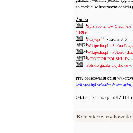
guzikach widniały jeszcze sygna
najczęściej w lustrzanym odbiciu 
Źródła
[1]
Spis abonentów Sieci tel
1939 r.
[2]
[1]
Pozycja
- strona 946
[3]
Wikipedia.pl - Stefan Pog
[4]
Wikipedia.pl - Polesie (dzi
[5]
MONITOR POLSKI. Dzienni
Polskie guziki wojskowe w
Przy opracowaniu opisu wykorzys
Jeśli chciałbyś coś dodać do tego opisu,
Ostatnia aktualizacja:
2017-11-15
Komentarze użytkownikó