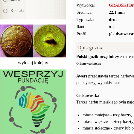
Wytwórca:
GRABSKI Br.
Kontakt
Średnica:
22.1 mm
Typ uszka:
drut
Rant:
●-|-
Profil:
(( - dwuwars
Opis guzika
Polski guzik urzędniczy
z okresu
wylosuj kolejny
© buttonarium.eu
Awers
przedstawia tarczę herbową
pojedynczy, wypukły rant.
Ciekawostka
Tarcza herbu miejskiego była najc
miasta mniejsze - trzy baszty,
miasta większe - cztery baszty
miasta stołeczne - cztery lub p