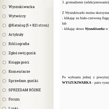
3. gromadzenie (selekcjonowanie)
Wyszukiwarka
Z Wyszukiwarki można skorzystać 
Wytwórcy
- klikając na biało-czerwoną fla
lub
@Katalog (5 + 821 stron)
- klikając słowo
Wyszukiwarka
w 
Artykuły
Bibliografia
Zgłoś swój guzik
Księga gości
Komentarze
Po wybraniu jednej z powyższy
Sprzedam guziki
WYSZUKIWARKA
- patrz rysu
SPRZEDAM RÓŻNE
Forum
Linki