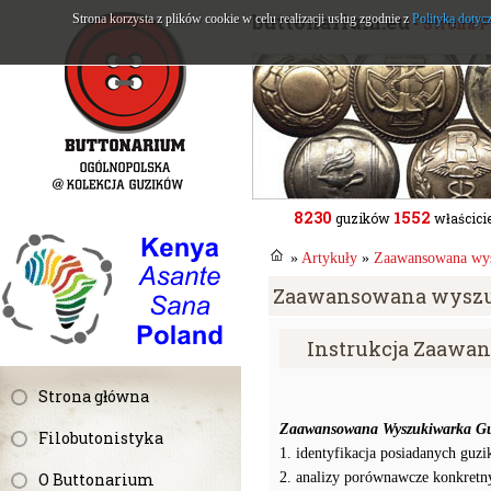
buttonarium.eu
Strona korzysta z plików cookie w celu realizacji usług zgodnie z
Polityką dotyc
- Strona 
8230
1552
guzików
właścicie
»
Artykuły
»
Zaawansowana wysz
Zaawansowana wyszuki
Instrukcja Zaawa
Strona główna
Zaawansowana Wyszukiwarka Gu
Filobutonistyka
1. identyfikacja
posiadanych guzi
O Buttonarium
2.
analizy porównawcze konkretn