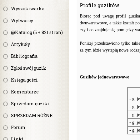
Profile guzików
Wyszukiwarka
Biorąc pod uwagę profil guzik
Wytwórcy
dwuwarstwowe, a także kształt p
czy i co znajduje się pomiędzy w
@Katalog (5 + 821 stron)
Poniżej przedstawiono tylko taki
Artykuły
za tym idzie wystąpią nowe rodzaj
Bibliografia
Zgłoś swój guzik
Guzików jednowarstwowe
Księga gości
Komentarze
- g. j
Sprzedam guziki
- g. j
- g. 
SPRZEDAM RÓŻNE
- g. 
Forum
- g. j
Linki