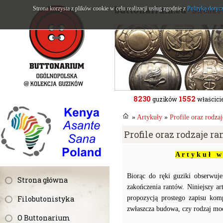
buttonarium.eu
Strona korzysta z plików cookie w celu realizacji usług zgodnie z
Polityką dotyc
- Strona 
8230
1552
guzików
właścicie
»
Artykuły
»
Profile oraz rodz
Profile oraz rodzaje 
A r t y k u ł w 
Biorąc do ręki guziki obserwu
Strona główna
zakończenia rantów. Niniejszy ar
Filobutonistyka
propozycją prostego zapisu kom
zwłaszcza budowa, czy rodzaj mo
O Buttonarium