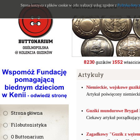
buttonarium.eu
Strona korzysta z plików cookie w celu realizacji usług zgodnie z
Polityką dotyc
- Strona 
8230
1552
guzików
właścicie
Artykuły
Niemieckie, wojskowe guzik
Artykuł poświęcony niemiec
Guziki mundurowe Brygad 
Strona główna
Ciekawy artykuł porządkując
Filobutonistyka
Zagadkowy "Guzik z wężem”
O Buttonarium