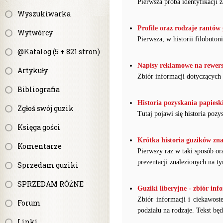
Pierwsza próba identyfikacj
Wyszukiwarka
Profile oraz rodzaje rantó
Wytwórcy
Pierwsza, w historii filobuton
@Katalog (5 + 821 stron)
Napisy reklamowe na rewersa
Artykuły
Zbiór informacji dotyczących
Bibliografia
Historia pozyskania papiesk
Zgłoś swój guzik
Tutaj pojawi się historia pozy
Księga gości
Krótka historia guzików zna
Komentarze
Pierwszy raz w taki sposób o
prezentacji znalezionych na 
Sprzedam guziki
SPRZEDAM RÓŻNE
Guziki liberyjne - zbiór info
Zbiór informacji i ciekawost
Forum
podziału na rodzaje. Tekst będ
Linki