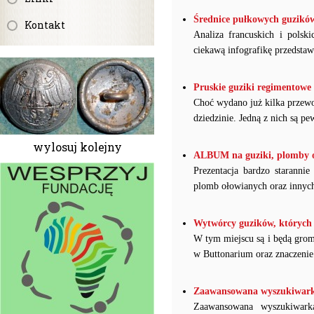
Średnice pułkowych guzików 
Kontakt
Analiza francuskich i polsk
ciekawą infografikę przedstaw
Pruskie guziki regimentowe 
Choć wydano już kilka przewod
dziedzinie. Jedną z nich są 
wylosuj kolejny
ALBUM na guziki, plomby oł
Prezentacja bardzo starann
plomb ołowianych oraz innych
Wytwórcy guzików, których 
W tym miejscu są i będą grom
w Buttonarium oraz znaczenie
Zaawansowana wyszukiwarka 
Zaawansowana wyszukiwark