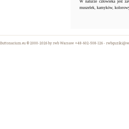
W naturze człowieka jest za
muszelek, kamyków, kolorowyc
Buttonarium.eu © 2000-2026 by rwb Warsaw +48-602-508-126 -
rwbguziki@wp