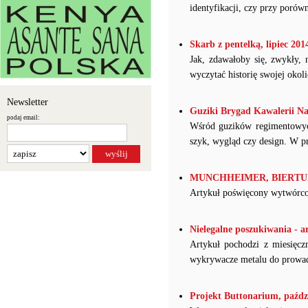
identyfikacji, czy przy poró
Skarb z pentelką, lipiec 2014
Jak, zdawałoby się, zwykły,
wyczytać historię swojej okoli
Newsletter
Guziki Brygad Kawalerii Na
podaj email:
Wśród guzików regimentowych 
szyk, wygląd czy design. W pr
MUNCHHEIMER, BIERTUMPF
Artykuł poświęcony wytwórc
Nielegalne poszukiwania - a
Artykuł pochodzi z miesięcz
wykrywacze metalu do prowad
Projekt Buttonarium, paździ