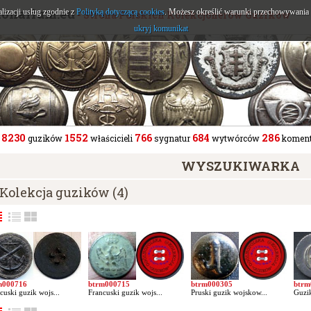
tonarium.eu
alizacji usług zgodnie z
Polityką dotyczącą cookies
. Możesz określić warunki przechowywania l
- Strona Polskich Kolekcjonerów Guzików
ukryj komunikat
8230
1552
766
684
286
guzików
właścicieli
sygnatur
wytwórców
koment
WYSZUKIWARKA
Kolekcja guzików (4)
m000716
btrm000715
btrm000305
btrm
cuski guzik wojs...
Francuski guzik wojs...
Pruski guzik wojskow...
Guzik