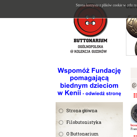
but
Strona korzysta z plików cookie w celu re
@
Strona główna
Filobutonistyka
btr
Fran
O Buttonarium