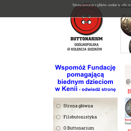
but
Strona korzysta z plików cookie w celu re
@
Strona główna
Filobutonistyka
btr
Guzi
O Buttonarium