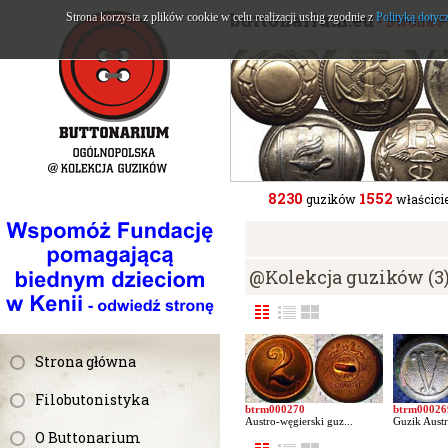
buttonarium.eu
Strona korzysta z plików cookie w celu realizacji usług zgodnie z
Polityką dotyc
- Strona 
8230
1552
guzików
właścicie
@Kolekcja guzików (3
Strona główna
Filobutonistyka
btrm000270
btrm00026
Austro-węgierski guz...
Guzik Austr
O Buttonarium