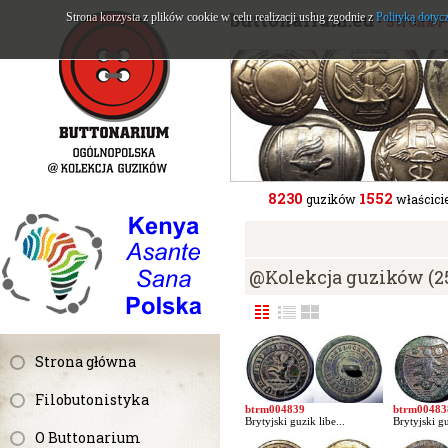
buttonarium.eu
Strona korzysta z plików cookie w celu realizacji usług zgodnie z
Polityką dotyc
- Strona 
8230
1552
guzików
właścicie
@Kolekcja guzików (2
Strona główna
Filobutonistyka
btrm004839
btrm00483
Brytyjski guzik libe...
Brytyjski gu
O Buttonarium