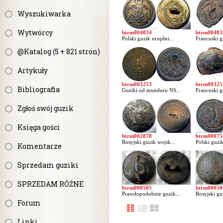
Wyszukiwarka
Wytwórcy
btrm004834
btrm00483
Polski guzik urzędni...
Francuski g
@Katalog (5 + 821 stron)
Artykuły
btrm003253
btrm00325
Bibliografia
Guziki od munduru NS...
Francuski g
Zgłoś swój guzik
Księga gości
btrm002878
btrm00075
Rosyjski guzik wojsk...
Polski guzi
Komentarze
Sprzedam guziki
SPRZEDAM RÓŻNE
btrm000505
btrm00050
Prawdopodobnie guzik...
Rosyjski gu
Forum
Linki