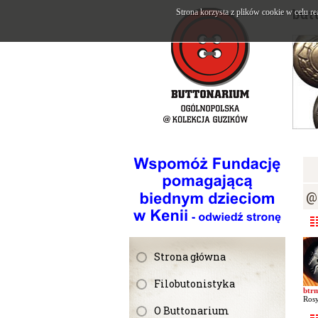
but
Strona korzysta z plików cookie w celu re
@
Strona główna
Filobutonistyka
btr
Rosy
O Buttonarium