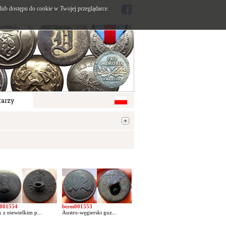
ub dostępu do cookie w Twojej przeglądarce.
arzy
001554
btrm001553
 z niewielkim p...
Austro-węgierski guz...