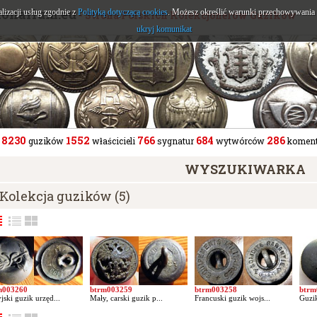
tonarium.eu
alizacji usług zgodnie z
Polityką dotyczącą cookies
. Możesz określić warunki przechowywania l
- Strona Polskich Kolekcjonerów Guzików
ukryj komunikat
8230
1552
766
684
286
guzików
właścicieli
sygnatur
wytwórców
koment
WYSZUKIWARKA
Kolekcja guzików (5)
m003260
btrm003259
btrm003258
btrm
jski guzik urzęd...
Mały, carski guzik p...
Francuski guzik wojs...
Guzik