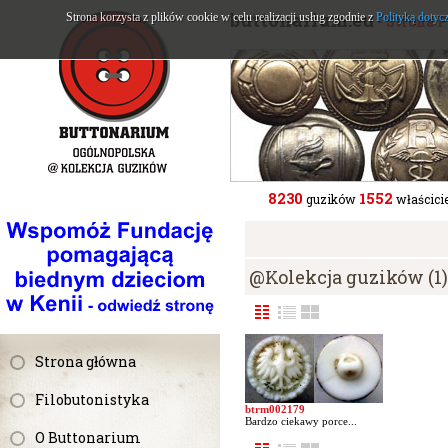
buttonarium.eu
Strona korzysta z plików cookie w celu realizacji usług zgodnie z
Polityką dotyc
- Strona 
8230
1552
guzików
właścicie
@Kolekcja guzików (1)
Strona główna
Filobutonistyka
btrm002179
Bardzo ciekawy porce...
O Buttonarium