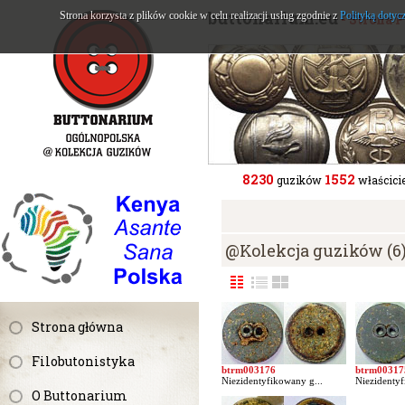
buttonarium.eu
Strona korzysta z plików cookie w celu realizacji usług zgodnie z
Polityką dotyc
- Strona 
8230
1552
guzików
właścicie
@Kolekcja guzików (6
Strona główna
Filobutonistyka
btrm003176
btrm00317
Niezidentyfikowany g...
Niezidentyf
O Buttonarium