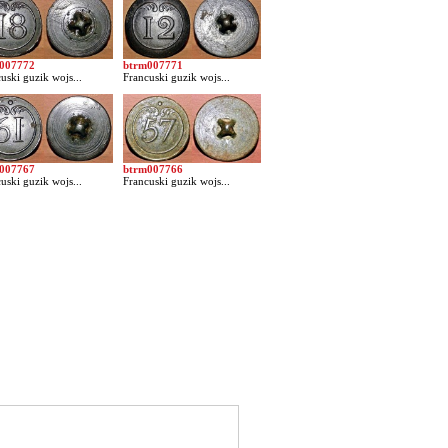
007772
btrm007771
uski guzik wojs...
Francuski guzik wojs...
007767
btrm007766
uski guzik wojs...
Francuski guzik wojs...