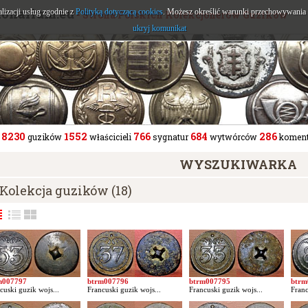
tonarium.eu
alizacji usług zgodnie z
Polityką dotyczącą cookies
. Możesz określić warunki przechowywania l
- Strona Polskich Kolekcjonerów Guzików
ukryj komunikat
8230
1552
766
684
286
guzików
właścicieli
sygnatur
wytwórców
koment
WYSZUKIWARKA
Kolekcja guzików (18)
m007797
btrm007796
btrm007795
btrm
cuski guzik wojs...
Francuski guzik wojs...
Francuski guzik wojs...
Franc