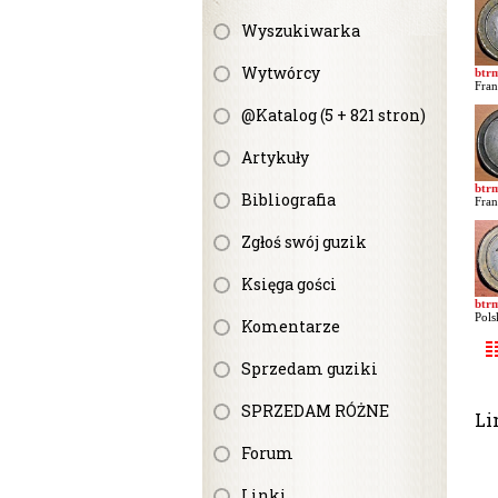
Wyszukiwarka
Wytwórcy
btr
Fran
@Katalog (5 + 821 stron)
Artykuły
btr
Bibliografia
Fran
Zgłoś swój guzik
Księga gości
btr
Pols
Komentarze
Sprzedam guziki
SPRZEDAM RÓŻNE
Li
Forum
Linki