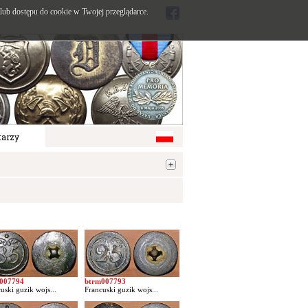
ub dostępu do cookie w Twojej przeglądarce.
arzy
007794
btrm007793
uski guzik wojs...
Francuski guzik wojs...