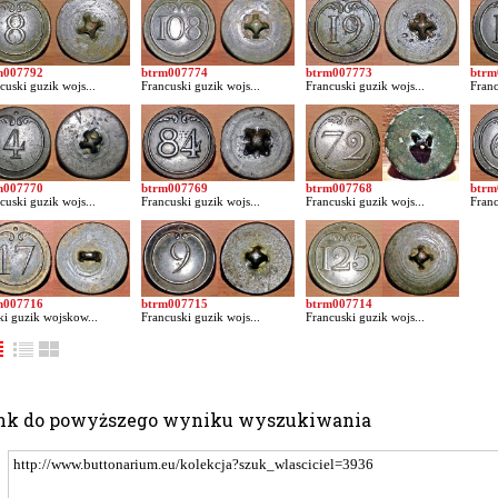
m007792
btrm007774
btrm007773
btrm
cuski guzik wojs...
Francuski guzik wojs...
Francuski guzik wojs...
Franc
m007770
btrm007769
btrm007768
btrm
cuski guzik wojs...
Francuski guzik wojs...
Francuski guzik wojs...
Franc
m007716
btrm007715
btrm007714
ki guzik wojskow...
Francuski guzik wojs...
Francuski guzik wojs...
nk do powyższego wyniku wyszukiwania