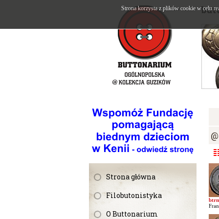
but
Strona korzysta z plików cookie w celu re
@
Strona główna
Filobutonistyka
btr
Fran
O Buttonarium