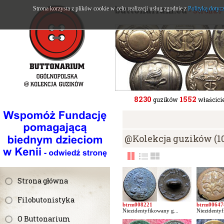
buttonarium.eu
Strona korzysta z plików cookie w celu realizacji usług zgodnie z
Polityką dotyc
- Strona 
8230
1552
guzików
właścicie
@Kolekcja guzików (1
Strona główna
Filobutonistyka
btrm008221
btrm00647
Niezidentyfikowany g...
Niezidentyf
O Buttonarium