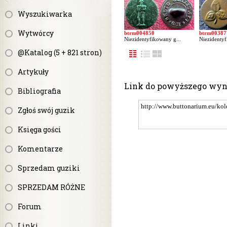
Wyszukiwarka
Wytwórcy
btrm004850
btrm00387
Niezidentyfikowany g...
Niezidentyf
@Katalog (5 + 821 stron)
Artykuły
Link do powyższego wy
Bibliografia
Zgłoś swój guzik
Księga gości
Komentarze
Sprzedam guziki
SPRZEDAM RÓŻNE
Forum
Linki