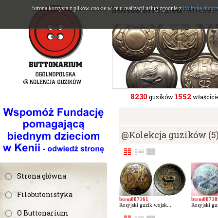
buttonarium.eu
Strona korzysta z plików cookie w celu realizacji usług zgodnie z
Polityką dotyc
- Strona 
8230
1552
guzików
właścicie
@Kolekcja guzików (5
Strona główna
Filobutonistyka
btrm007161
btrm00710
Rosyjski guzik wojsk...
Rosyjski gu
O Buttonarium