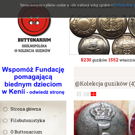
buttonarium.eu
Strona korzysta z plików cookie w celu realizacji usług zgodnie z
Polityką dotyc
- Strona 
8230
1552
guzików
właścicie
@Kolekcja guzików (4
Strona główna
Filobutonistyka
O Buttonarium