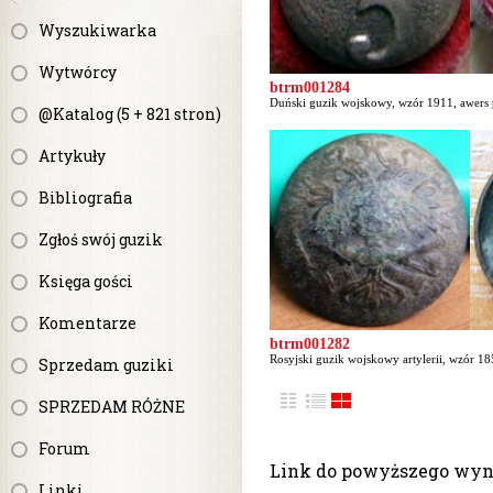
Wyszukiwarka
Wytwórcy
btrm001284
Duński guzik wojskowy, wzór 1911, awers 
@Katalog (5 + 821 stron)
Artykuły
Bibliografia
Zgłoś swój guzik
Księga gości
Komentarze
btrm001282
Rosyjski guzik wojskowy artylerii, wzór 18
Sprzedam guziki
SPRZEDAM RÓŻNE
Forum
Link do powyższego wy
Linki