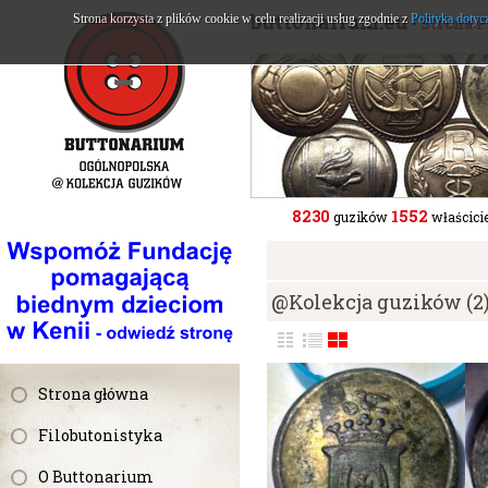
buttonarium.eu
Strona korzysta z plików cookie w celu realizacji usług zgodnie z
Polityką dotyc
- Strona 
8230
1552
guzików
właścicie
@Kolekcja guzików (2
Strona główna
Filobutonistyka
O Buttonarium