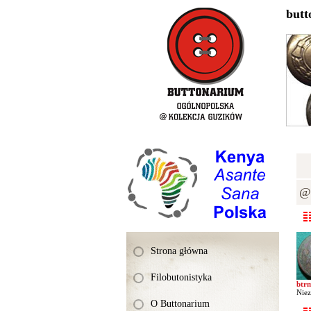
butt
@K
Strona główna
Filobutonistyka
btr
Niez
O Buttonarium