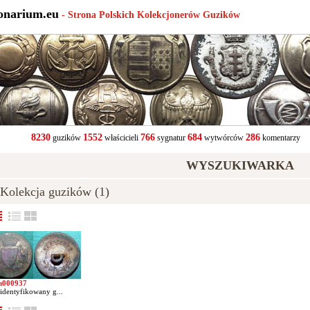
onarium.eu
- Strona Polskich Kolekcjonerów Guzików
8230
1552
766
684
286
guzików
właścicieli
sygnatur
wytwórców
komentarzy
WYSZUKIWARKA
olekcja guzików (1)
m000937
identyfikowany g...