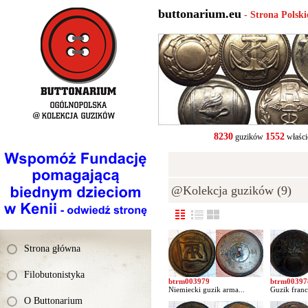
buttonarium.eu
- Strona Polsk
8230
1552
guzików
właści
@Kolekcja guzików (9)
Strona główna
Filobutonistyka
btrm003979
btrm00397
Niemiecki guzik arma...
Guzik franc
O Buttonarium