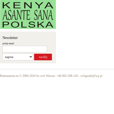
Newsletter
podaj email:
Buttonarium.eu © 2000-2026 by rwb Warsaw +48-602-508-126 -
rwbguziki@wp.pl