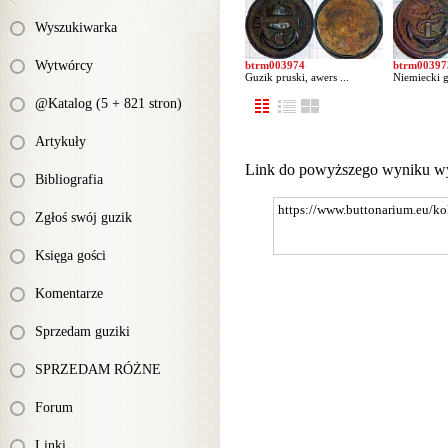
Wyszukiwarka
Wytwórcy
btrm003974
btrm00397
Guzik pruski, awers ...
Niemiecki g
@Katalog (5 + 821 stron)
Artykuły
Link do powyższego wyniku w
Bibliografia
Zgłoś swój guzik
Księga gości
Komentarze
Sprzedam guziki
SPRZEDAM RÓŻNE
Forum
Linki