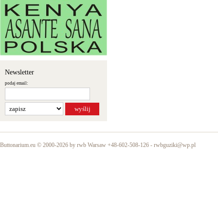
Newsletter
podaj email:
Buttonarium.eu © 2000-2026 by rwb Warsaw +48-602-508-126 -
rwbguziki@wp.pl