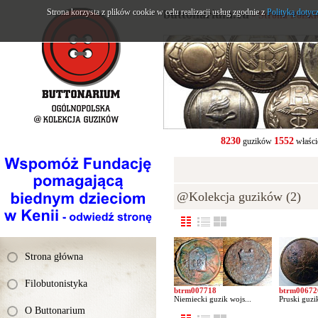
Strona korzysta z plików cookie w celu realizacji usług zgodnie z
buttonarium.eu
Polityką dotyc
- Strona Polsk
8230
1552
guzików
właści
@Kolekcja guzików (2)
Strona główna
Filobutonistyka
btrm007718
btrm00672
Niemiecki guzik wojs...
Pruski guzi
O Buttonarium