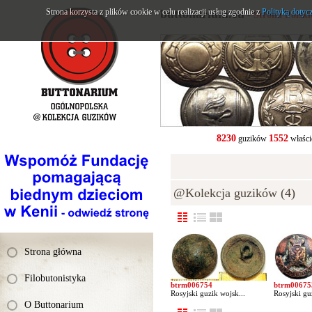
Strona korzysta z plików cookie w celu realizacji usług zgodnie z
buttonarium.eu
Polityką dotyc
- Strona Polsk
8230
1552
guzików
właści
@Kolekcja guzików (4)
Strona główna
Filobutonistyka
btrm006754
btrm00675
Rosyjski guzik wojsk...
Rosyjski gu
O Buttonarium