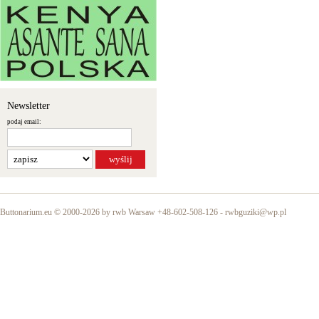
Newsletter
podaj email:
Buttonarium.eu © 2000-2026 by rwb Warsaw +48-602-508-126 -
rwbguziki@wp.pl