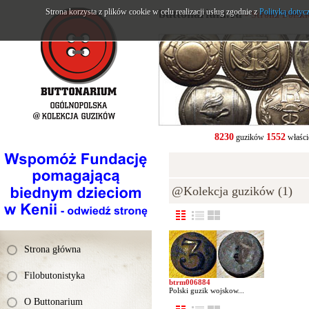
Strona korzysta z plików cookie w celu realizacji usług zgodnie z
buttonarium.eu
Polityką dotyc
- Strona Polsk
8230
1552
guzików
właści
@Kolekcja guzików (1)
Strona główna
Filobutonistyka
btrm006884
Polski guzik wojskow...
O Buttonarium