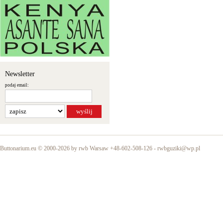
Newsletter
podaj email:
Buttonarium.eu © 2000-2026 by rwb Warsaw +48-602-508-126 -
rwbguziki@wp.pl