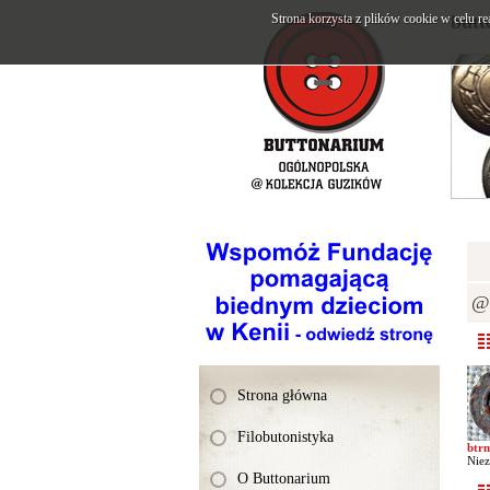
Strona korzysta z plików cookie w celu re
butt
@K
Strona główna
Filobutonistyka
btr
Niez
O Buttonarium