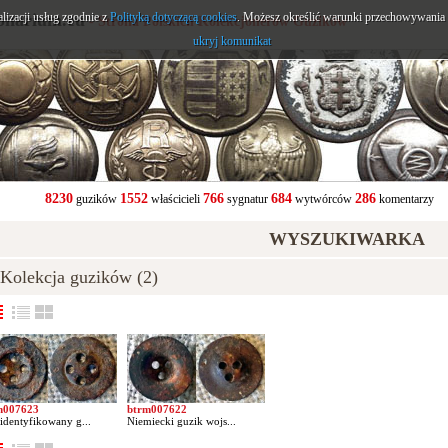
alizacji usług zgodnie z
onarium.eu
Polityką dotyczącą cookies
. Możesz określić warunki przechowywania l
- Strona Polskich Kolekcjonerów Guzików
ukryj komunikat
8230
1552
766
684
286
guzików
właścicieli
sygnatur
wytwórców
komentarzy
WYSZUKIWARKA
olekcja guzików (2)
m007623
btrm007622
identyfikowany g...
Niemiecki guzik wojs...