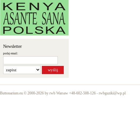
Newsletter
podaj email:
Buttonarium.eu © 2000-2026 by rwb Warsaw +48-602-508-126 -
rwbguziki@wp.pl