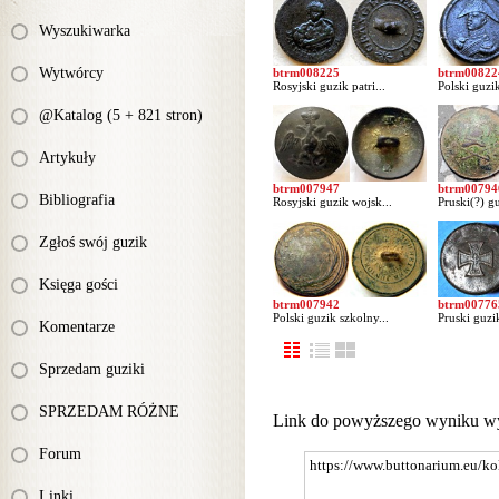
Wyszukiwarka
Wytwórcy
btrm008225
btrm00822
Rosyjski guzik patri...
Polski guzik
@Katalog (5 + 821 stron)
Artykuły
btrm007947
btrm00794
Bibliografia
Rosyjski guzik wojsk...
Pruski(?) gu
Zgłoś swój guzik
Księga gości
btrm007942
btrm00776
Polski guzik szkolny...
Pruski guzik
Komentarze
Sprzedam guziki
SPRZEDAM RÓŻNE
Link do powyższego wyniku w
Forum
Linki