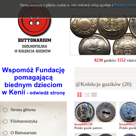
Strona korzysta z plików cookie w celu realizacji usług zgodnie z
buttonarium.eu
Polityką dotyc
- Strona Polsk
8230
1552
guzików
właści
@Kolekcja guzików (20)
Strona główna
Filobutonistyka
btrm008230
btrm00822
Polski guzik patriot...
Polski guzik
O Buttonarium