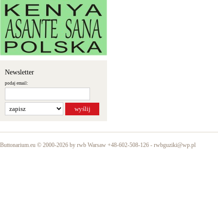
Newsletter
podaj email:
Buttonarium.eu © 2000-2026 by rwb Warsaw +48-602-508-126 -
rwbguziki@wp.pl