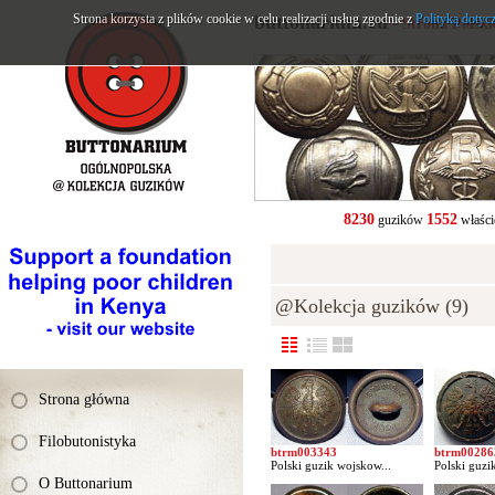
Strona korzysta z plików cookie w celu realizacji usług zgodnie z
buttonarium.eu
Polityką dotyc
- Strona Polsk
8230
1552
guzików
właści
@Kolekcja guzików (9)
Strona główna
Filobutonistyka
btrm003343
btrm00286
Polski guzik wojskow...
Polski guzi
O Buttonarium